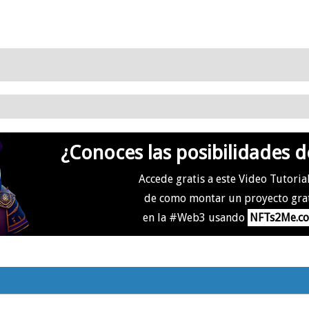
¿Conoces las posibilidades d
Accede gratis a este Video Tutoria
de como montar un proyecto gra
en la #Web3 usando
NFTs2Me.c