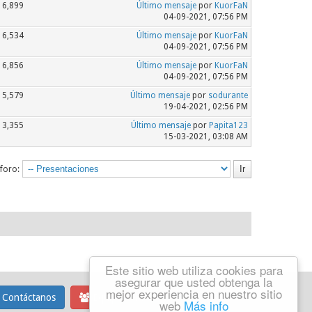
6,899
Último mensaje
por
KuorFaN
04-09-2021, 07:56 PM
6,534
Último mensaje
por
KuorFaN
04-09-2021, 07:56 PM
6,856
Último mensaje
por
KuorFaN
04-09-2021, 07:56 PM
5,579
Último mensaje
por
sodurante
19-04-2021, 02:56 PM
3,355
Último mensaje
por
Papita123
15-03-2021, 03:08 AM
 foro:
Este sitio web utiliza cookies para
asegurar que usted obtenga la
mejor experiencia en nuestro sitio
Contáctanos
Equipo del foro
web
Más info