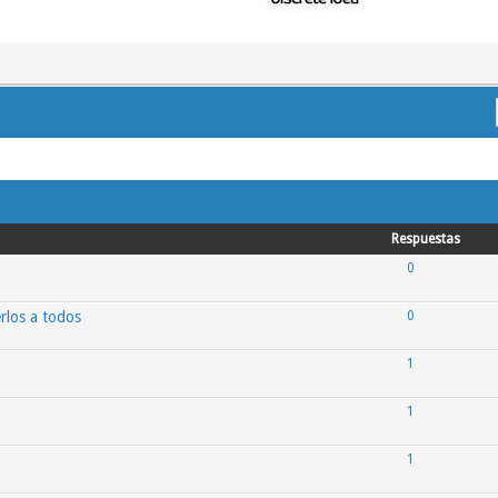
Respuestas
0
rlos a todos
0
1
1
1