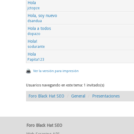
Hola
jctopze
Hola, soy nuevo
dsandua
Hola a todos
dopazo
Hola!
sodurante
Hola
Papita123
Ver la versión para impresión
Usuarios navegando en este tema: 1 invitado(s)
Foro Black Hat SEO
General
Presentaciones
Foro Black Hat SEO