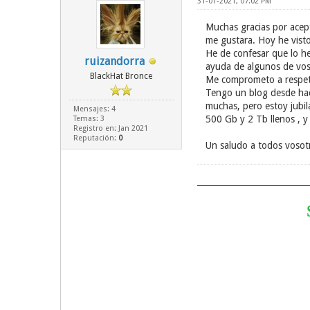
31-01-2021, 07:02 PM
Muchas gracias por acep
me gustara. Hoy he visto
He de confesar que lo h
ruizandorra
ayuda de algunos de voso
BlackHat Bronce
Me comprometo a respetar
Tengo un blog desde hace
muchas, pero estoy jubila
Mensajes: 4
500 Gb y 2 Tb llenos , y 
Temas: 3
Registro en: Jan 2021
Reputación:
0
Un saludo a todos vosotr