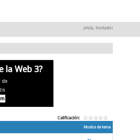
¡Hola, Invitado!
e la Web 3?
l de
tis
om
Calificación:
Modos de tema