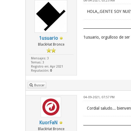
06-04-2021, 03:25 AM
HOLA,,GENTE SOY NUEV
1usuario, orgulloso de se
1usuario
BlackHat Bronce
Mensajes: 3
Temas: 3
Registro en: Apr 2021
Reputación:
0
Buscar
04-09-2021, 07:57 PM
Cordial saludo... bienve
KuorFaN
BlackHat Bronce