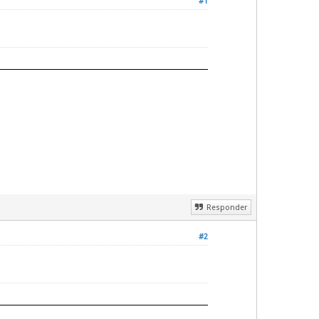
#1
Responder
#2