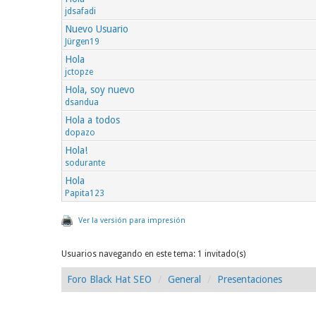
jdsafadi
Nuevo Usuario
Jürgen19
Hola
jctopze
Hola, soy nuevo
dsandua
Hola a todos
dopazo
Hola!
sodurante
Hola
Papita123
Ver la versión para impresión
Usuarios navegando en este tema: 1 invitado(s)
Foro Black Hat SEO
General
Presentaciones