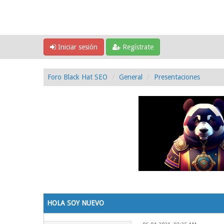
Iniciar sesión
Regístrate
Foro Black Hat SEO
General
Presentaciones
0 voto(s) - 0 Media
1
2
3
4
5
HOLA SOY NUEVO