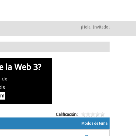
¡Hola, Invitado!
e la Web 3?
l de
tis
om
Calificación:
Modos de tema