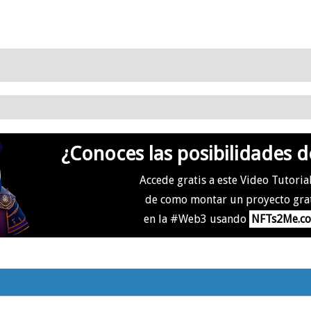
¿Conoces las posibilidades d
Accede gratis a este Video Tutoria
de como montar un proyecto gra
en la #Web3 usando
NFTs2Me.c