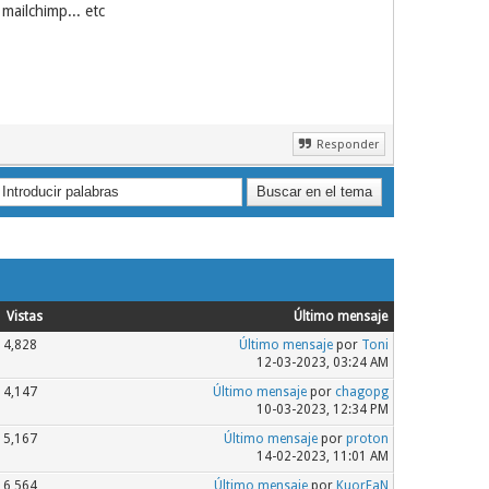
mailchimp... etc
Responder
Vistas
Último mensaje
4,828
Último mensaje
por
Toni
12-03-2023, 03:24 AM
4,147
Último mensaje
por
chagopg
10-03-2023, 12:34 PM
5,167
Último mensaje
por
proton
14-02-2023, 11:01 AM
6,564
Último mensaje
por
KuorFaN