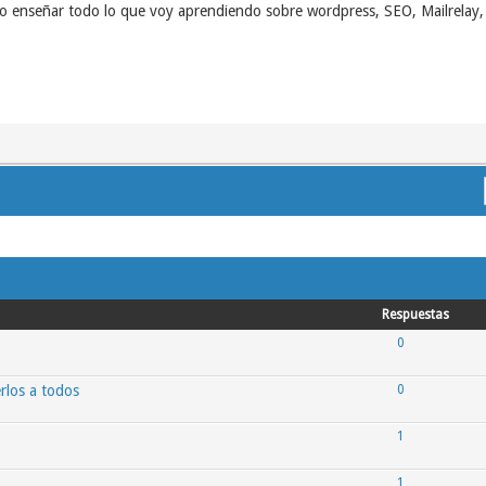
o enseñar todo lo que voy aprendiendo sobre wordpress, SEO, Mailrelay, 
Respuestas
0
rlos a todos
0
1
1