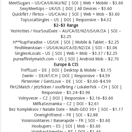
MeetSugars – US/CA/UK/AU/NZ | SOI | Web + Mobile – $3.60
SexyMeetUps – UK/US | DOI | All Devices – $3.60
Quickflirt / Flirtico – US/CA/AU | SOI | Web + Mob – $3.60
TopLocalSingles – US | DOI | Responsive – $4.32
$2–$3 Range
YesHotties / YourSoulDate – AU/CA/IE/NZ/US/UK/ZA | SOI –
$2.25
H**kupParadise – US/UK | SOI | Mobile & Tablet – $2.25
FindMeanAsian – US/UK/AU/CA/IE/NZ/ZA | SOI – $3.06
Singles4Locals – US | SOI | Web + Mob – $3.37 / $2.25
pureaffinitymatch.com – US | SOI | Android Mob – $2.70
Europe & CIS
TreffLust – DE | DOI | Desktop & Mobile – $3.15
Zwinkr – DE/AT/CH | DOI | Responsive – $4.59
FlirtenHier / GentLove – DE | SOI – $3.60–$4.59
Flirt2Match / Jetzficken / xxxflirting / LokalerFick – CH | SOI |
Responsive – $3.24–$3.96
Volnyvecer – CZ | DOI | Responsive – $2.16–$3.60
MilfkaSeznamka – CZ | DOI – $2.61
Bez Kompleksov / Natalie Date – Multi-GEO 30+ | SOI – $1.17
Onenightfriend – FR | SOI – $2.88
Voisinssolitaires / Baiserapide – FR | SOI – $3.60
Hookupers – ES | SOI | Mob – $3.60
VizinhasAtrevidas – PT | DOI – $1.44