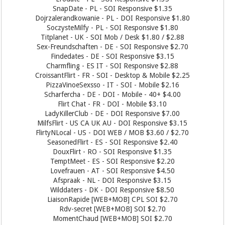
SnapDate - PL - SOI Responsive $1.35
Dojrzalerandkowanie - PL - DOI Responsive $1.80
SoczysteMilfy - PL - SOI Responsive $1.80
Titplanet - UK - SOI Mob / Desk $1.80 / $2.88
Sex-Freundschaften - DE - SOI Responsive $2.70
Findedates - DE - SOI Responsive $3.15
Charmfling - ES IT - SOI Responsive $2.88
CroissantFlirt - FR - SOI - Desktop & Mobile $2.25
PizzaVinoeSexsso - IT - SOI - Mobile $2.16
Scharfercha - DE - DOI - Mobile - 40+ $4.00
Flirt Chat - FR - DOI - Mobile $3.10
LadyKillerClub - DE - DOI Responsive $7.00
MilfsFlirt - US CA UK AU - DOI Responsive $3.15
FlirtyNLocal - US - DOI WEB / MOB $3.60 / $2.70
SeasonedFlirt - ES - SOI Responsive $2.40
DouxFlirt - RO - SOI Responsive $1.35
TemptMeet - ES - SOI Responsive $2.20
Lovefrauen - AT - SOI Responsive $4.50
Afspraak - NL - DOI Responsive $3.15
Wilddaters - DK - DOI Responsive $8.50
LiaisonRapide [WEB+MOB] CPL SOI $2.70
Rdv-secret [WEB+MOB] SOI $2.70
MomentChaud [WEB+MOB] SOI $2.70