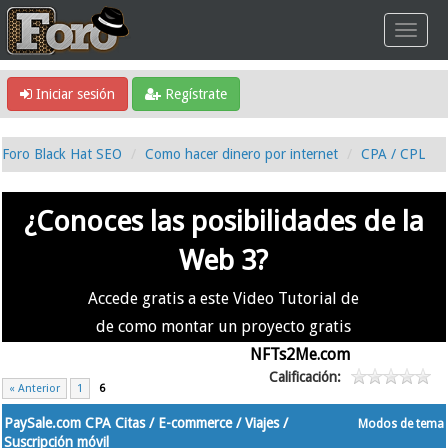
Iniciar sesión
Regístrate
Foro Black Hat SEO
Como hacer dinero por internet
CPA / CPL
¿Conoces las posibilidades de la
Web 3?
Accede gratis a este Video Tutorial de
de como montar un proyecto gratis
en la #Web3 usando
NFTs2Me.com
Calificación:
« Anterior
1
6
PaySale.com CPA Citas / E-commerce / Viajes /
Modos de tema
Suscripción móvil