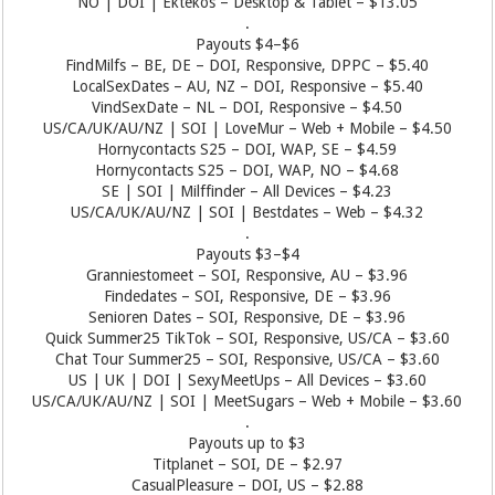
NO | DOI | Ektekos – Desktop & Tablet – $13.05
.
Payouts $4–$6
FindMilfs – BE, DE – DOI, Responsive, DPPC – $5.40
LocalSexDates – AU, NZ – DOI, Responsive – $5.40
VindSexDate – NL – DOI, Responsive – $4.50
US/CA/UK/AU/NZ | SOI | LoveMur – Web + Mobile – $4.50
Hornycontacts S25 – DOI, WAP, SE – $4.59
Hornycontacts S25 – DOI, WAP, NO – $4.68
SE | SOI | Milffinder – All Devices – $4.23
US/CA/UK/AU/NZ | SOI | Bestdates – Web – $4.32
.
Payouts $3–$4
Granniestomeet – SOI, Responsive, AU – $3.96
Findedates – SOI, Responsive, DE – $3.96
Senioren Dates – SOI, Responsive, DE – $3.96
Quick Summer25 TikTok – SOI, Responsive, US/CA – $3.60
Chat Tour Summer25 – SOI, Responsive, US/CA – $3.60
US | UK | DOI | SexyMeetUps – All Devices – $3.60
US/CA/UK/AU/NZ | SOI | MeetSugars – Web + Mobile – $3.60
.
Payouts up to $3
Titplanet – SOI, DE – $2.97
CasualPleasure – DOI, US – $2.88