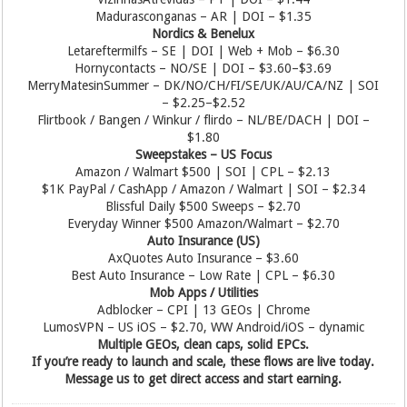
Madurasconganas – AR | DOI – $1.35
Nordics & Benelux
Letareftermilfs – SE | DOI | Web + Mob – $6.30
Hornycontacts – NO/SE | DOI – $3.60–$3.69
MerryMatesinSummer – DK/NO/CH/FI/SE/UK/AU/CA/NZ | SOI
– $2.25–$2.52
Flirtbook / Bangen / Winkur / flirdo – NL/BE/DACH | DOI –
$1.80
Sweepstakes – US Focus
Amazon / Walmart $500 | SOI | CPL – $2.13
$1K PayPal / CashApp / Amazon / Walmart | SOI – $2.34
Blissful Daily $500 Sweeps – $2.70
Everyday Winner $500 Amazon/Walmart – $2.70
Auto Insurance (US)
AxQuotes Auto Insurance – $3.60
Best Auto Insurance – Low Rate | CPL – $6.30
Mob Apps / Utilities
Adblocker – CPI | 13 GEOs | Chrome
LumosVPN – US iOS – $2.70, WW Android/iOS – dynamic
Multiple GEOs, clean caps, solid EPCs.
If you’re ready to launch and scale, these flows are live today.
Message us to get direct access and start earning.