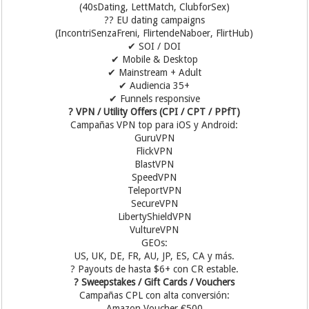
(40sDating, LettMatch, ClubforSex)
?? EU dating campaigns
(IncontriSenzaFreni, FlirtendeNaboer, FlirtHub)
✔ SOI / DOI
✔ Mobile & Desktop
✔ Mainstream + Adult
✔ Audiencia 35+
✔ Funnels responsive
? VPN / Utility Offers (CPI / CPT / PPfT)
Campañas VPN top para iOS y Android:
GuruVPN
FlickVPN
BlastVPN
SpeedVPN
TeleportVPN
SecureVPN
LibertyShieldVPN
VultureVPN
GEOs:
US, UK, DE, FR, AU, JP, ES, CA y más.
? Payouts de hasta $6+ con CR estable.
? Sweepstakes / Gift Cards / Vouchers
Campañas CPL con alta conversión:
Amazon Voucher €500