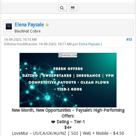
Elena Paysale
BlackHat Cobre
14-09-2025, 10:15 AM
#53
(Última modificación: 14-09-2025, 10:17 AM por
Elena Paysale
.)
New Month, New Opportunities – Paysale’s High-Performing
Offers:
❤️ Dating – Tier-1
$4+
LoveMur – US/CA/UK/AU/NZ | SOI | Web + Mobile – $4.50