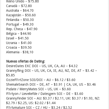
Reino Unido – $75.80
Canadá – $72.80
Australia – $64.70
Kazajistán – $50.60
Finlandia – $50.30
Portugal – $49.30
Rep. Checa – $47.90
Bélgica – $44.90
Israel – $41.50
Ucrania – $41.00
Croacia – $39.50
Alemania - $38,10
Nuevas ofertas de Dating:
DesireDates EXC DOI – US, UK, CA, AU – $4.32
Grannyfling DOI – US, UK, CA, IE, AU, NZ, DE, AT – $3.42 –
$5.85
OzzieFl1rtZone SOI/DOI – AU – $6.12 / $3.60
ShemaleSearch DOI – DE, AT – $3.91 | CA, UK, US – $3.46
Psdate / MerryMates SOI – US, UK – $3.60
Fl1rtyon / Lieveliefde / Datesgern SOI – DE – $3.60
GrannyFinder SOI – AU: $3.37 / $2.11, UK: $3.37 / $1.93, NZ:
$2.79 / $2.25, US: $2.02 / $1.44
Fl1rtymature SOI – CZ / HU – $3.24 / $2.52