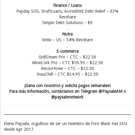
Finance / Loans
Payday SOS, DraftLoans, Accredited Debt Relief – 63%
Revshare
Simple Debt Solutions – $9
.
Nutra
Virilix – US – 54% Revshare
.
E-commerce
GrillSteam Pro – CTC – $22.50
WineCork Pro – CTC $59.95 – $22.50
RecovrKnee – CTC – $22.50
InsuChill – CTC $34.95 – $22.50
.
¡Gana con nosotros y solicita pagos semanales!
Para más información, contáctanos en Telegram @PaysaleAM o
@paysalenetwork
Elena Paysale, orgulloso de ser un miembro de Foro Black Hat SEO
desde Apr 2017.