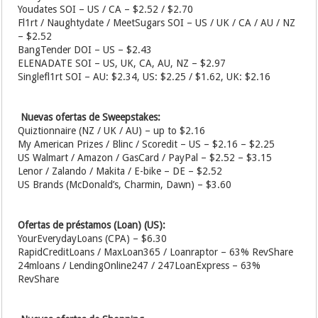
Youdates SOI – US / CA – $2.52 / $2.70
Fl1rt / Naughtydate / MeetSugars SOI – US / UK / CA / AU / NZ
– $2.52
BangTender DOI – US – $2.43
ELENADATE SOI – US, UK, CA, AU, NZ – $2.97
Singlefl1rt SOI – AU: $2.34, US: $2.25 / $1.62, UK: $2.16
Nuevas ofertas de Sweepstakes:
Quiztionnaire (NZ / UK / AU) – up to $2.16
My American Prizes / Blinc / Scoredit – US – $2.16 – $2.25
US Walmart / Amazon / GasCard / PayPal – $2.52 – $3.15
Lenor / Zalando / Makita / E-bike – DE – $2.52
US Brands (McDonald’s, Charmin, Dawn) – $3.60
Ofertas de préstamos (Loan) (US):
YourEverydayLoans (CPA) – $6.30
RapidCreditLoans / MaxLoan365 / Loanraptor – 63% RevShare
24mloans / LendingOnline247 / 247LoanExpress – 63%
RevShare