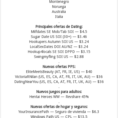
Montenegro
Noruega
Australia
Italia
.
Principales ofertas de Dating:
Milfdates SE Mob/Tab SOI — $4.5
Sugar Date US SOI (30+) — $3.46
Hookupers Autumn SOI US — $3.24
LocalSexDates DOI AU/NZ — $3.24
Hookup4locals SE SOI DPPD — $3.15
Swingmyfling SOI US — $2.88
.
Nuevas ofertas PPS:
EliteMeetsBeauty (AT, FR, IE, US) — $40
VictoriaRNilan (US, ES, CA, AT, FR, IT, UK, AU) — $36
DatingNearYou (US, ES, CA, AT, FR, IT, UK, AU) — $36
.
Nuevos juegos para adultos:
Hentai Heroes WW — Revshare 45%
.
Nuevas ofertas de hogar y seguros:
YourInsurancePath — Seguro de vivienda — $6.3
Windows Path US — CPL — $13.5