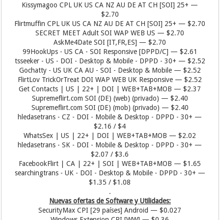
Kissymagoo CPL UK US CA NZ AU DE AT CH [SOI] 25+ —
$2.70
Flirtmuffin CPL UK US CA NZ AU DE AT CH [SOI] 25+ — $2.70
SECRET MEET Adult SOI WAP WEB US — $2.70
AskMe4Date SOI [IT,FR,ES] — $2.70
99HookUps - US CA - SOI Responsive [DPPD/C] — $2.61
tsseeker - US - DOI - Desktop & Mobile - DPPD - 30+ — $2.52
Gochatty - US UK CA AU - SOI - Desktop & Mobile — $2.52
FlirtLov TrickOrTreat DOI WAP WEB UK Responsive — $2.52
Get Contacts | US | 22+ | DOI | WEB+TAB+MOB — $2.37
Supremeflirt.com SOI (DE) (web) (privado) — $2.40
Supremeflirt.com SOI (DE) (mob) (privado) — $2.40
hledasetrans - CZ - DOI - Mobile & Desktop - DPPD - 30+ —
$2.16 / $4
WhatsSex | US | 22+ | DOI | WEB+TAB+MOB — $2.02
hledasetrans - SK - DOI - Mobile & Desktop - DPPD - 30+ —
$2.07 / $3.6
FacebookFlirt | CA | 22+ | SOI | WEB+TAB+MOB — $1.65
searchingtrans - UK - DOI - Desktop & Mobile - DPPD - 30+ —
$1.35 / $1.08
.
Nuevas ofertas de Software y Utilidades:
SecurityMax CPI [29 países] Android — $0.027
Windows Extension CPI [WW] — $0.36