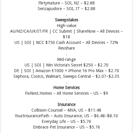
Flirtymature – SOI, NZ – $2.88
Senzapudore – SOI, IT – $2.88
.
Sweepstakes
High-value
AU/NZ/CA/UK/IT/FR | CC Submit | ShareNow – All Devices –
$18
US | SOI | NCC $750 Cash Account – All Devices – 72%
Revshare
.
Mid-range
US | SOI | Win Victoria’s Secret $250 – $2.70
DE | SOI | Amazon €1000 + iPhone 16 Pro Max – $2.70
Sephora, Costco, Walmart, Sweeps Central – $2.07–$2.35
.
Home Services
FixNest.Homes – All Home Services – US – $9
.
Insurance
Collision-Counsel – MVA, US – $11.48
YourInsurancePath – Auto Insurance, US – $6.48–$8.10
Everyday Life – US – $5.76
Embrace Pet Insurance – US – $5.76
.