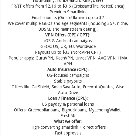
HotMummy, FunkyMatch, KinkyDate)
FR/IT offers from $2.16 to $3.6 (CroissantFlirt, NotteBianca)
Premium Smartlinks
Email submits (GirlsInUkraine) up to $7
We cover multiple GEOs and age segments (including 35+, niche,
BDSM, and mainstream dating).
VPN Offers (CPI / CPT):
iOS & Android campaigns
GEOs: US, UK, EU, Worldwide
Payouts up to $33 (NordVPN CPT)
Popular apps: GuruVPN, KeenVPN, UnrealVPN, AVG VPN, HMA
VPN
Auto Insurance (CPL):
US-focused campaigns
Stable payouts
Offers like CarShield, SmartSaveAuto, FreeAutoQuotes, Wise
Auto Drive
Loan / Finance (CPL):
US payday & personal loans
Offers: Greendollarloans, Bigbuckloans, MyLendingWallet,
Fresh5K
What we offer:
High-converting smartlink + direct offers
Fast approvals