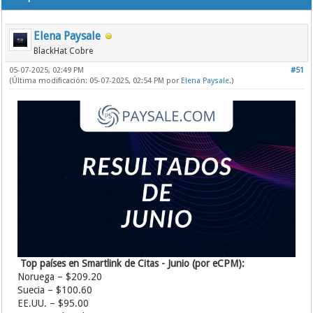
Elena Paysale
BlackHat Cobre
05-07-2025, 02:49 PM
#51
(Última modificación: 05-07-2025, 02:54 PM por
Elena Paysale
.)
Top países en Smartlink de Citas - Junio (por eCPM):
Noruega – $209.20
Suecia – $100.60
EE.UU. – $95.00