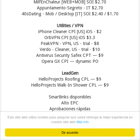
MilfEnChaleur [WEB+MOB] SOI $2.70
Appuntamento-Segreto - IT $2.70
40sDating - Mob / Desktop [IT] SOI $2.40 / $1.70
Utilities / VPN
iPhone Cleaner CPI [US] iOS - $2
OrbVPN CPI [US] iOS $3.3
PeakVPN - VPN, US - trial - $8
Verdo - Cleaner, US - trial - $10
Antivirus Security Safex CPT — $9
Opera GX CPI — dynamic PO
LeadGen
HelloProjects Roofing CPL — $9
HelloProjects Walk-In Shower CPL — $9
Smartlinks disponibles
Alto EPC
Aprobaciones rápidas
Pagos semanales
Grupo Telegram
Este sitio web utiliza cookies para asegurar que usted obtenga la mejor experiencia en
nuestro sitio web
Más info
Para más información, puedes contactarnos en Telegram
@PaysaleAM o @paysalenetwork
De acuerdo