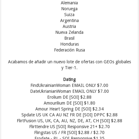
Alemania
Noruega
Suiza
Argentina
Austria
Nueva Zelanda
Brasil
Honduras
Federación Rusa
Acabamos de añadir un nuevo lote de ofertas con GEOs globales
y Tier-1.
Dating
FindUkrainianWoman EMAIL ONLY $7.00
DateUkrianianWoman EMAIL ONLY $7.00
Erolium DE [SOI] $2.88
Amourilium DE [SOI] $1.80
Amour Heart Spring DE [SOI] $2.34
Spdate US UK CA AU NZ FR DE [SOI] DPPC $2.88
FlirtFusion US, UK, CA, AU, NZ, DE, AT, CH [SOI] $2.88
Flirttendre US [SOI] Responsive 21+ $2.70
Flingstas US / FR [SOI] $2.88 / $2.70
Erodate - PL - SOI Responsive $1.35