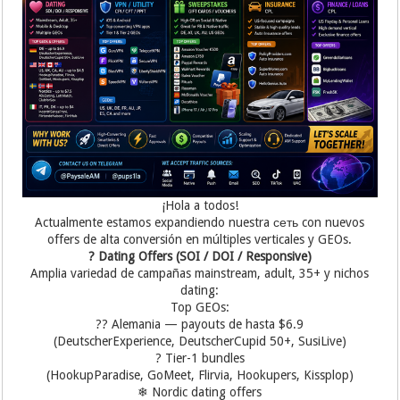
¡Hola a todos!
Actualmente estamos expandiendo nuestra сеть con nuevos
offers de alta conversión en múltiples verticales y GEOs.
? Dating Offers (SOI / DOI / Responsive)
Amplia variedad de campañas mainstream, adult, 35+ y nichos
dating:
Top GEOs:
?? Alemania — payouts de hasta $6.9
(DeutscherExperience, DeutscherCupid 50+, SusiLive)
? Tier-1 bundles
(HookupParadise, GoMeet, Flirvia, Hookupers, Kissplop)
❄ Nordic dating offers