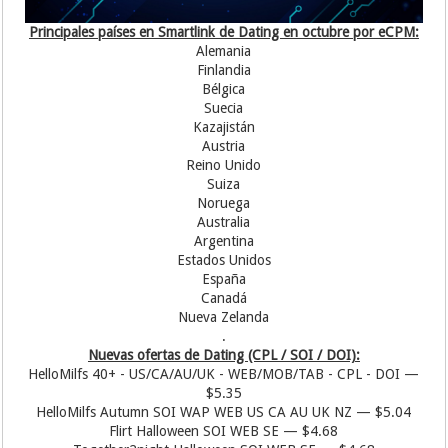
Principales países en Smartlink de Dating en octubre por eCPM:
Alemania
Finlandia
Bélgica
Suecia
Kazajistán
Austria
Reino Unido
Suiza
Noruega
Australia
Argentina
Estados Unidos
España
Canadá
Nueva Zelanda
.
Nuevas ofertas de Dating (CPL / SOI / DOI):
HelloMilfs 40+ - US/CA/AU/UK - WEB/MOB/TAB - CPL - DOI —
$5.35
HelloMilfs Autumn SOI WAP WEB US CA AU UK NZ — $5.04
Flirt Halloween SOI WEB SE — $4.68