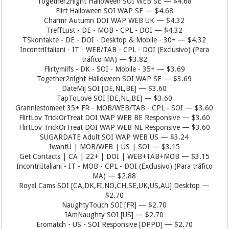
Together2night Halloween SOI WEB SE — $4.68
Flirt Halloween SOI WAP SE — $4.68
Charmr Autumn DOI WAP WEB UK — $4.32
TreffLust - DE - MOB - CPL - DOI — $4.32
TSkontakte - DE - DOI - Desktop & Mobile - 30+ — $4.32
IncontriItaliani - IT - WEB/TAB - CPL - DOI (Exclusivo) (Para
tráfico MA) — $3.82
Flirtymilfs - DK - SOI - Mobile - 35+ — $3.69
Together2night Halloween SOI WAP SE — $3.69
DateMij SOI [DE,NL,BE] — $3.60
TapToLove SOI [DE,NL,BE] — $3.60
Granniestomeet 35+ FR - MOB/WEB/TAB - CPL - SOI — $3.60
FlirtLov TrickOrTreat DOI WAP WEB BE Responsive — $3.60
FlirtLov TrickOrTreat DOI WAP WEB NL Responsive — $3.60
SUGARDATE Adult SOI WAP WEB US — $3.24
IwantU | MOB/WEB | US | SOI — $3.15
Get Contacts | CA | 22+ | DOI | WEB+TAB+MOB — $3.15
IncontriItaliani - IT - MOB - CPL - DOI (Exclusivo) (Para tráfico
MA) — $2.88
Royal Cams SOI [CA,DK,FI,NO,CH,SE,UK,US,AU] Desktop —
$2.70
NaughtyTouch SOI [FR] — $2.70
IAmNaughty SOI [US] — $2.70
Eromatch - US - SOI Responsive [DPPD] — $2.70