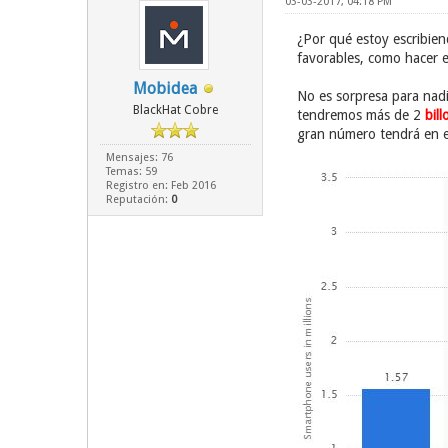
03-03-2017, 04:18 PM
¿Por qué estoy escribien
favorables, como hacer e
Mobidea
No es sorpresa para nadi
BlackHat Cobre
tendremos más de 2
bil
gran número tendrá en e
Mensajes: 76
Temas: 59
Registro en: Feb 2016
Reputación:
0