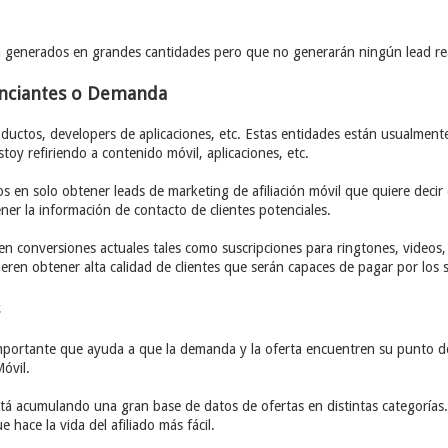
son generados en grandes cantidades pero que no generarán ningún lead re
unciantes o Demanda
uctos, developers de aplicaciones, etc. Estas entidades están usualment
toy refiriendo a contenido móvil, aplicaciones, etc.
s en solo obtener leads de marketing de afiliación móvil que quiere deci
ner la información de contacto de clientes potenciales.
en conversiones actuales tales como suscripciones para ringtones, videos, o
eren obtener alta calidad de clientes que serán capaces de pagar por los s
portante que ayuda a que la demanda y la oferta encuentren su punto de 
óvil.
á acumulando una gran base de datos de ofertas en distintas categorías.
hace la vida del afiliado más fácil.