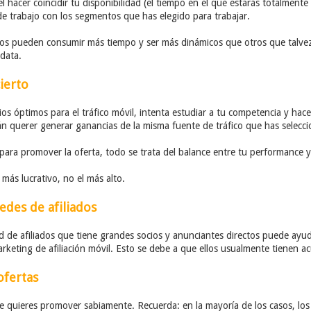
 hacer coincidir tu disponibilidad (el tiempo en el que estarás totalmente 
 de trabajo con los segmentos que has elegido para trabajar.
los pueden consumir más tiempo y ser más dinámicos que otros que talvez
 data.
ierto
os óptimos para el tráfico móvil, intenta estudiar a tu competencia y hace
án querer generar ganancias de la misma fuente de tráfico que has selecc
ara promover la oferta, todo se trata del balance entre tu performance y 
 más lucrativo, no el más alto.
redes de afiliados
d de afiliados que tiene grandes socios y anunciantes directos puede ayu
rketing de afiliación móvil. Esto se debe a que ellos usualmente tienen ac
ofertas
ue quieres promover sabiamente. Recuerda: en la mayoría de los casos, l