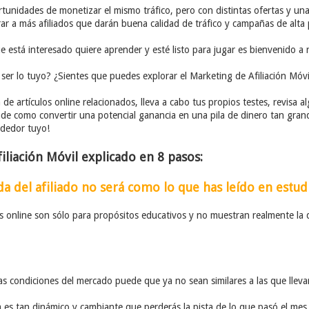
nidades de monetizar el mismo tráfico, pero con distintas ofertas y una
crar a más afiliados que darán buena calidad de tráfico y campañas de alta
ue está interesado quiere aprender y esté listo para jugar es bienvenido a
ser lo tuyo? ¿Sientes que puedes explorar el Marketing de Afiliación Móvi
de artículos online relacionados, lleva a cabo tus propios testes, revisa
ende como convertir una potencial ganancia en una pila de dinero tan gra
ededor tuyo!
iliación Móvil explicado en 8 pasos:
da del afiliado no será como lo que has leído en estud
 online son sólo para propósitos educativos y no muestran realmente la d
las condiciones del mercado puede que ya no sean similares a las que lleva
 es tan dinámico y cambiante que perderás la pista de lo que pasó el mes