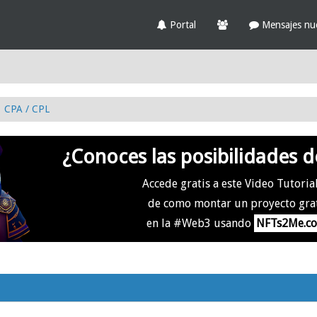
Portal
Mensajes nu
CPA / CPL
¿Conoces las posibilidades d
Accede gratis a este Video Tutoria
de como montar un proyecto gra
en la #Web3 usando
NFTs2Me.c