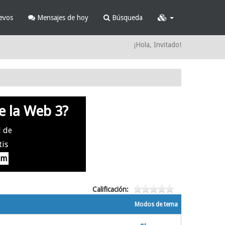
evos
Mensajes de hoy
Búsqueda
¡Hola, Invitado!
e la Web 3?
l de
tis
om
Calificación:
Modos de tema