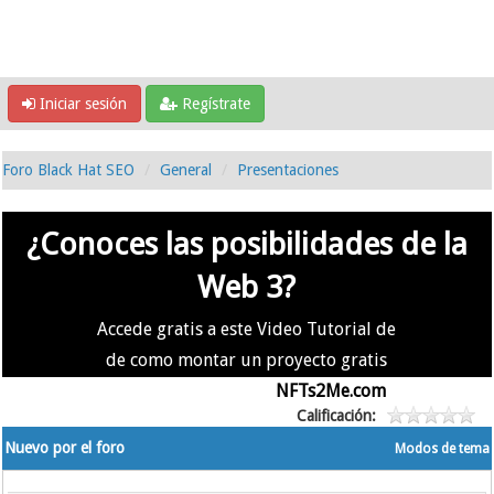
Iniciar sesión
Regístrate
Foro Black Hat SEO
General
Presentaciones
¿Conoces las posibilidades de la
Web 3?
Accede gratis a este Video Tutorial de
de como montar un proyecto gratis
en la #Web3 usando
NFTs2Me.com
Calificación:
Nuevo por el foro
Modos de tema