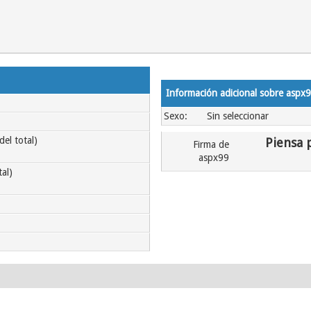
Información adicional sobre aspx
Sexo:
Sin seleccionar
el total)
Piensa p
Firma de
aspx99
al)