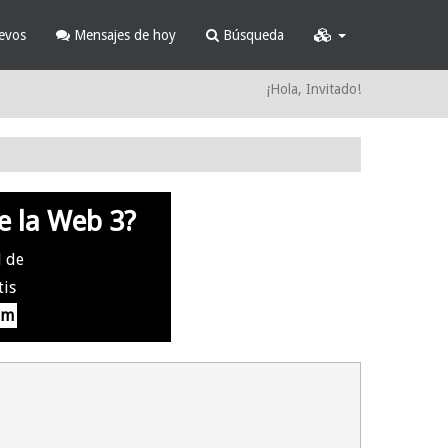
evos
Mensajes de hoy
Búsqueda
¡Hola, Invitado!
e la Web 3?
l de
tis
om