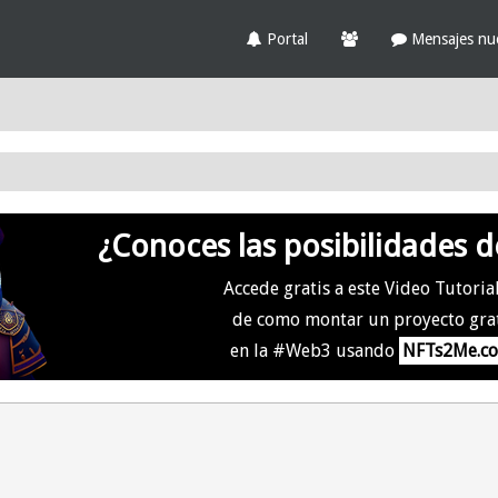
Portal
Mensajes nu
¿Conoces las posibilidades d
Accede gratis a este Video Tutoria
de como montar un proyecto gra
en la #Web3 usando
NFTs2Me.c