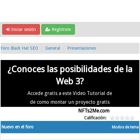
Iniciar sesión
Regístrate
Foro Black Hat SEO
General
Presentaciones
¿Conoces las posibilidades de la
Web 3?
Accede gratis a este Video Tutorial de
de como montar un proyecto gratis
en la #Web3 usando
NFTs2Me.com
Calificación:
Nuevo en el foro
Modos de tema