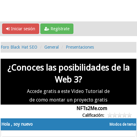
Iniciar sesión
Regístrate
Foro Black Hat SEO
General
Presentaciones
¿Conoces las posibilidades de la
Web 3?
Accede gratis a este Video Tutorial de
de como montar un proyecto gratis
en la #Web3 usando
NFTs2Me.com
Calificación:
Hola , soy nuevo
Modos de tema