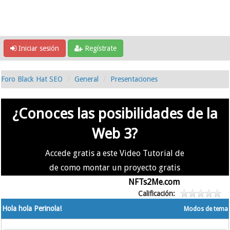
Iniciar sesión
Regístrate
Foro Black Hat SEO
General
Presentaciones
¿Conoces las posibilidades de la
Web 3?
Accede gratis a este Video Tutorial de
de como montar un proyecto gratis
en la #Web3 usando
NFTs2Me.com
Calificación:
Hola hola Perinola!
Modos de tema