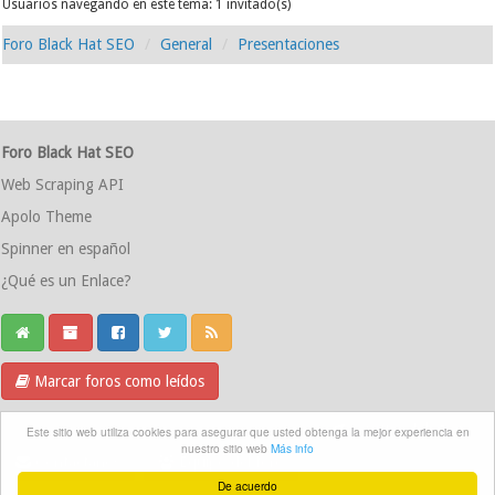
Usuarios navegando en este tema: 1 invitado(s)
Foro Black Hat SEO
General
Presentaciones
Foro Black Hat SEO
Web Scraping API
Apolo Theme
Spinner en español
¿Qué es un Enlace?
Marcar foros como leídos
Grupo Telegram
Este sitio web utiliza cookies para asegurar que usted obtenga la mejor experiencia en
nuestro sitio web
Más info
Contáctanos
Equipo del foro
De acuerdo