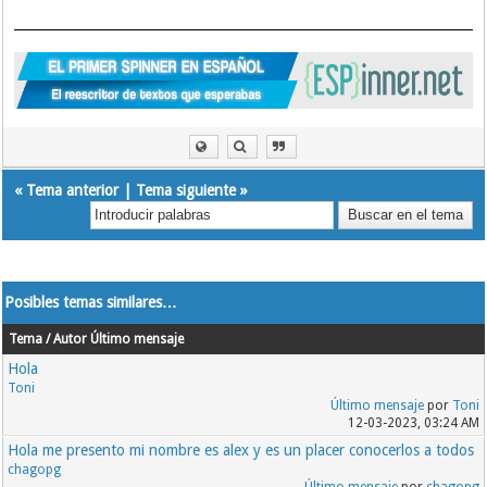
«
Tema anterior
|
Tema siguiente
»
Posibles temas similares…
Tema / Autor
Último mensaje
Hola
Toni
Último mensaje
por
Toni
12-03-2023, 03:24 AM
Hola me presento mi nombre es alex y es un placer conocerlos a todos
chagopg