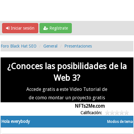
Iniciar sesión
Regístrate
Foro Black Hat SEO
General
Presentaciones
¿Conoces las posibilidades de la
Web 3?
Accede gratis a este Video Tutorial de
de como montar un proyecto gratis
en la #Web3 usando
NFTs2Me.com
Calificación:
Hola everybody
Modos de tema