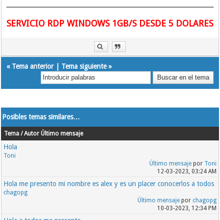
SERVICIO RDP WINDOWS 1GB/S DESDE 5 DOLARES
«
Tema anterior
|
Tema siguiente
»
Posibles temas similares…
Tema / Autor
Último mensaje
Hola
Toni
Último mensaje
por
Toni
12-03-2023, 03:24 AM
Hola me presento mi nombre es alex y es un placer conocerlos a todos
chagopg
Último mensaje
por
chagopg
10-03-2023, 12:34 PM