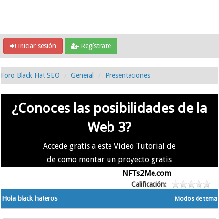
Iniciar sesión
Regístrate
Foro Black Hat SEO
General
Presentaciones
¿Conoces las posibilidades de la
Web 3?
Accede gratis a este Video Tutorial de
de como montar un proyecto gratis
en la #Web3 usando
NFTs2Me.com
Calificación:
Hola black hateros
Modos de tema