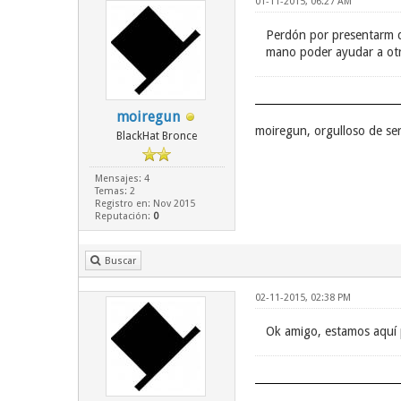
01-11-2015, 06:27 AM
Perdón por presentarm d
mano poder ayudar a otr
moiregun
moiregun, orgulloso de s
BlackHat Bronce
Mensajes: 4
Temas: 2
Registro en: Nov 2015
Reputación:
0
Buscar
02-11-2015, 02:38 PM
Ok amigo, estamos aquí 