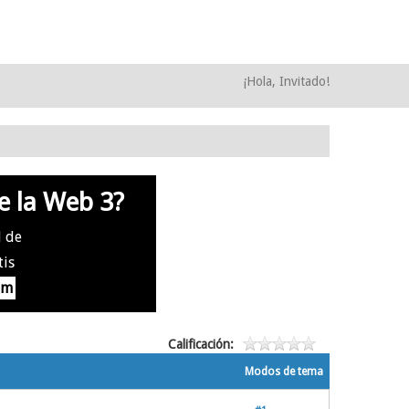
¡Hola, Invitado!
e la Web 3?
l de
tis
om
Calificación:
Modos de tema