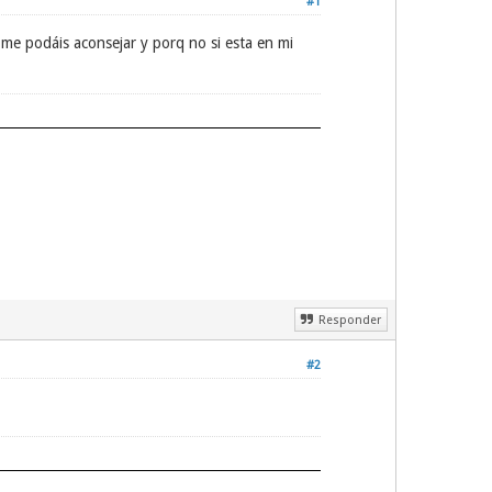
#1
e podáis aconsejar y porq no si esta en mi
Responder
#2