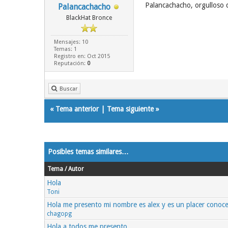
Palancachacho, orgulloso 
Palancachacho
BlackHat Bronce
Mensajes: 10
Temas: 1
Registro en: Oct 2015
Reputación:
0
Buscar
«
Tema anterior
|
Tema siguiente
»
Posibles temas similares…
Tema / Autor
Hola
Toni
Hola me presento mi nombre es alex y es un placer conoce
chagopg
Hola a todos me presento