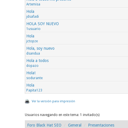
Artemisa
Hola
jdsafadi
HOLA SOY NUEVO
1usuario
Hola
jctopze
Hola, soy nuevo
dsandua
Hola a todos
dopazo
Hola!
sodurante
Hola
Papita123
Ver la versión para impresión
Usuarios navegando en este tema: 1 invitado(s)
Foro Black Hat SEO
General
Presentaciones