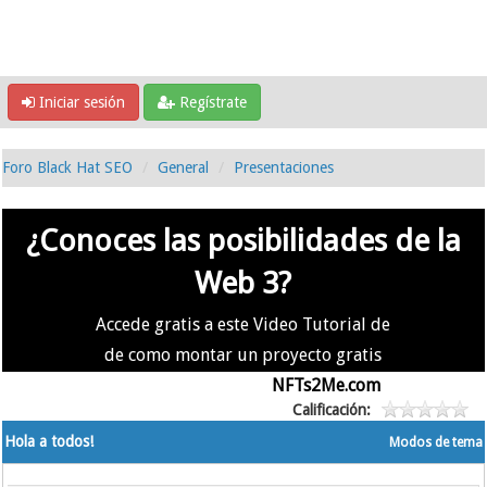
Iniciar sesión
Regístrate
Foro Black Hat SEO
General
Presentaciones
¿Conoces las posibilidades de la
Web 3?
Accede gratis a este Video Tutorial de
de como montar un proyecto gratis
en la #Web3 usando
NFTs2Me.com
Calificación:
Hola a todos!
Modos de tema