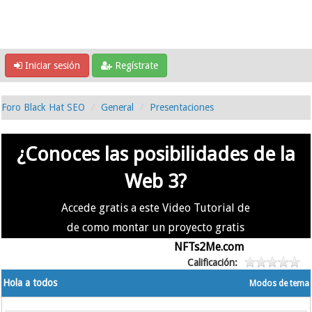
Iniciar sesión
Regístrate
Foro Black Hat SEO
General
Presentaciones
¿Conoces las posibilidades de la
Web 3?
Accede gratis a este Video Tutorial de
de como montar un proyecto gratis
en la #Web3 usando
NFTs2Me.com
Calificación:
Hola a todos
Modos de tema