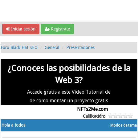
Iniciar sesión
Regístrate
Foro Black Hat SEO
General
Presentaciones
¿Conoces las posibilidades de la
Web 3?
Accede gratis a este Video Tutorial de
de como montar un proyecto gratis
en la #Web3 usando
NFTs2Me.com
Calificación:
Hola a todos
Modos de tema