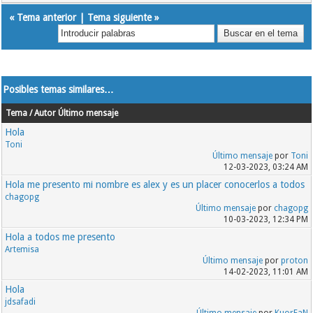
«
Tema anterior
|
Tema siguiente
»
Posibles temas similares…
Tema / Autor
Último mensaje
Hola
Toni
Último mensaje
por
Toni
12-03-2023, 03:24 AM
Hola me presento mi nombre es alex y es un placer conocerlos a todos
chagopg
Último mensaje
por
chagopg
10-03-2023, 12:34 PM
Hola a todos me presento
Artemisa
Último mensaje
por
proton
14-02-2023, 11:01 AM
Hola
jdsafadi