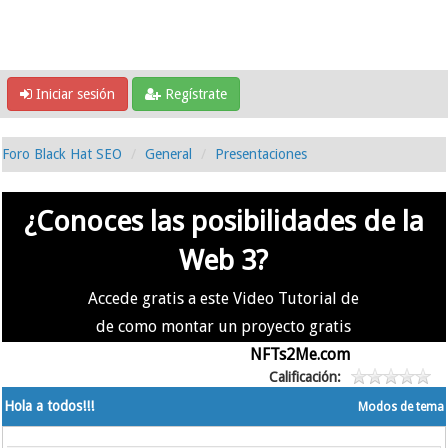
Iniciar sesión
Regístrate
Foro Black Hat SEO
General
Presentaciones
¿Conoces las posibilidades de la
Web 3?
Accede gratis a este Video Tutorial de
de como montar un proyecto gratis
en la #Web3 usando
NFTs2Me.com
Calificación:
Hola a todos!!!
Modos de tema