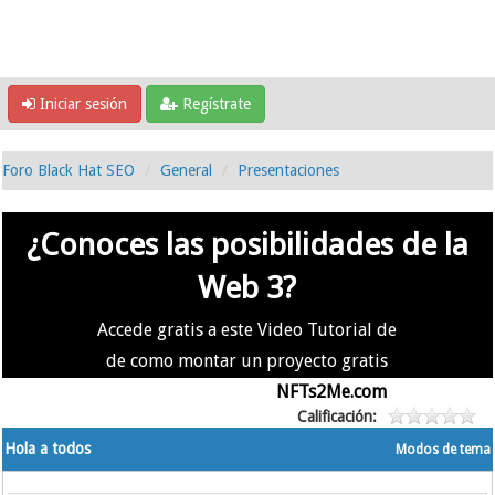
Iniciar sesión
Regístrate
Foro Black Hat SEO
General
Presentaciones
¿Conoces las posibilidades de la
Web 3?
Accede gratis a este Video Tutorial de
de como montar un proyecto gratis
en la #Web3 usando
NFTs2Me.com
Calificación:
Hola a todos
Modos de tema