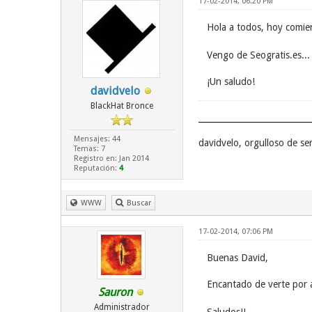
17-02-2014, 06:20 PM
Hola a todos, hoy comie
Vengo de Seogratis.es...
¡Un saludo!
davidvelo
BlackHat Bronce
Mensajes: 44
davidvelo, orgulloso de s
Temas: 7
Registro en: Jan 2014
Reputación:
4
WWW
Buscar
17-02-2014, 07:06 PM
Buenas David,
Encantado de verte por
Sauron
Administrador