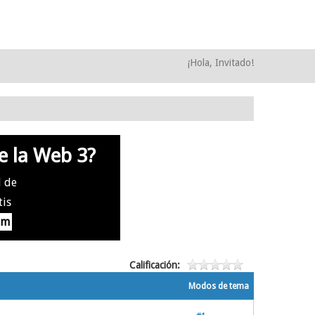
¡Hola, Invitado!
e la Web 3?
l de
tis
om
Calificación:
Modos de tema