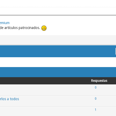
remium
e artículos patrocinados.
Respuestas
0
rlos a todos
0
1