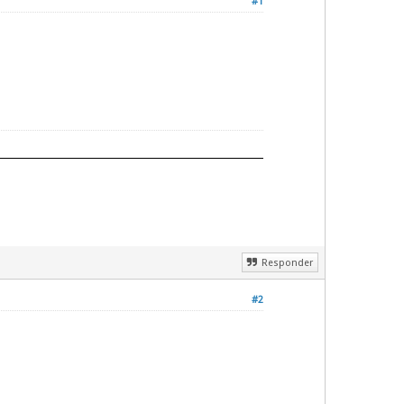
#1
Responder
#2