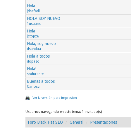
Hola
jdsafadi
HOLA SOY NUEVO
1usuario
Hola
jctopze
Hola, soy nuevo
dsandua
Hola a todos
dopazo
Hola!
sodurante
Buenas a todos
Carlosvr
Ver la versión para impresión
Usuarios navegando en este tema: 1 invitado(s)
Foro Black Hat SEO
General
Presentaciones