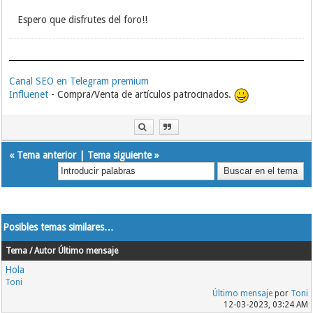
Espero que disfrutes del foro!!
Canal SEO en Telegram premium
Influenet
- Compra/Venta de artículos patrocinados.
«
Tema anterior
|
Tema siguiente
»
Posibles temas similares…
Tema / Autor
Último mensaje
Hola
Toni
Último mensaje
por
Toni
12-03-2023, 03:24 AM