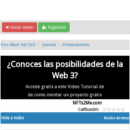
Iniciar sesión
Regístrate
Foro Black Hat SEO
General
Presentaciones
¿Conoces las posibilidades de la
Web 3?
Accede gratis a este Video Tutorial de
de como montar un proyecto gratis
en la #Web3 usando
NFTs2Me.com
Calificación:
Hola a todos
Modos de tema