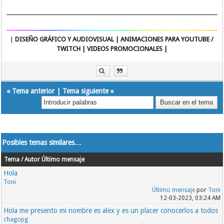
|
DISEÑO GRÁFICO Y AUDIOVISUAL | ANIMACIONES PARA YOUTUBE /
TWITCH | VIDEOS PROMOCIONALES |
«
Tema anterior
|
Tema siguiente
»
Posibles temas similares…
Tema / Autor
Último mensaje
Hola
Toni
Último mensaje
por
Toni
12-03-2023, 03:24 AM
Hola me presento mi nombre es alex y es un placer conocerlos a todos
chagopg