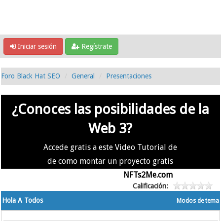
Iniciar sesión
Regístrate
Foro Black Hat SEO
General
Presentaciones
¿Conoces las posibilidades de la
Web 3?
Accede gratis a este Video Tutorial de
de como montar un proyecto gratis
en la #Web3 usando
NFTs2Me.com
Calificación:
Hola A Todos
Modos de tema