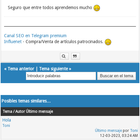
Seguro que entre todos aprendemos mucho
Canal SEO en Telegram premium
Influenet
- Compra/Venta de artículos patrocinados.
«
Tema anterior
|
Tema siguiente
»
Posibles temas similares…
Tema / Autor
Último mensaje
Hola
Toni
Último mensaje
por
Toni
12-03-2023, 03:24 AM