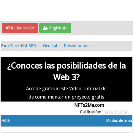
Iniciar sesión
Regístrate
Foro Black Hat SEO
General
Presentaciones
¿Conoces las posibilidades de la
Web 3?
Accede gratis a este Video Tutorial de
de como montar un proyecto gratis
en la #Web3 usando
NFTs2Me.com
Calificación:
Hola
Modos de tema