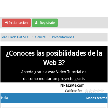
Iniciar sesión
Regístrate
Foro Black Hat SEO
General
Presentaciones
¿Conoces las posibilidades de la
Web 3?
Accede gratis a este Video Tutorial de
de como montar un proyecto gratis
en la #Web3 usando
NFTs2Me.com
Calificación:
Hola
Modos de tema