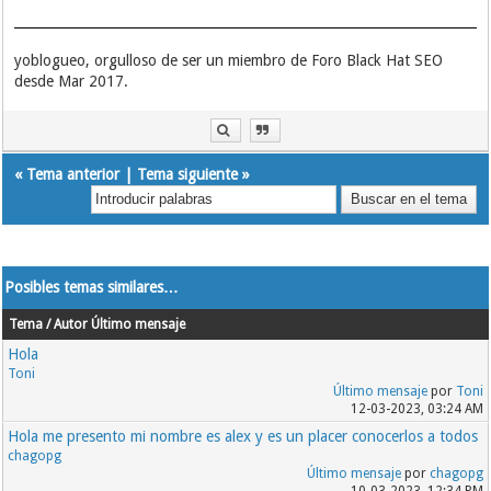
yoblogueo, orgulloso de ser un miembro de Foro Black Hat SEO
desde Mar 2017.
«
Tema anterior
|
Tema siguiente
»
Posibles temas similares…
Tema / Autor
Último mensaje
Hola
Toni
Último mensaje
por
Toni
12-03-2023, 03:24 AM
Hola me presento mi nombre es alex y es un placer conocerlos a todos
chagopg
Último mensaje
por
chagopg