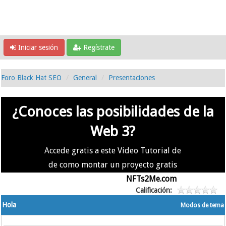
Iniciar sesión
Regístrate
Foro Black Hat SEO
General
Presentaciones
¿Conoces las posibilidades de la
Web 3?
Accede gratis a este Video Tutorial de
de como montar un proyecto gratis
en la #Web3 usando
NFTs2Me.com
Calificación:
Hola
Modos de tema