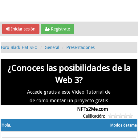
Iniciar sesión
Regístrate
Foro Black Hat SEO
General
Presentaciones
¿Conoces las posibilidades de la
Web 3?
Accede gratis a este Video Tutorial de
de como montar un proyecto gratis
en la #Web3 usando
NFTs2Me.com
Calificación:
Hola.
Modos de tema