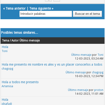
«
Tema anterior
|
Tema siguiente
»
Posibles temas similares…
Tema / Autor
Último mensaje
Hola
Toni
Último mensaje
por
Toni
12-03-2023, 03:24 AM
Hola me presento mi nombre es alex y es un placer conocerlos a todos
chagopg
Último mensaje
por
chagopg
10-03-2023, 12:34 PM
Hola a todos me presento
Artemisa
Último mensaje
por
proton
14-02-2023, 11:01 AM
Hola
jdsafadi