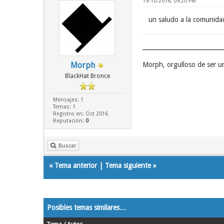
19-10-2016, 09:20 PM
un saludo a la comunida
Morph
Morph, orgulloso de ser 
BlackHat Bronce
Mensajes: 1
Temas: 1
Registro en: Oct 2016
Reputación:
0
Buscar
«
Tema anterior
|
Tema siguiente
»
Posibles temas similares…