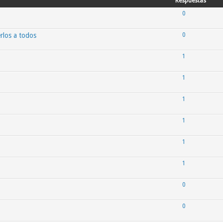
Respuestas
0
rlos a todos
0
1
1
1
1
1
1
0
0