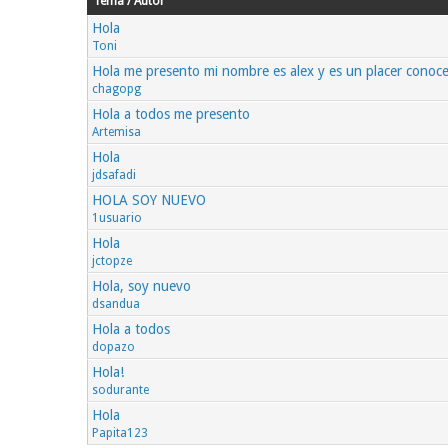
Tema / Autor
Hola
Toni
Hola me presento mi nombre es alex y es un placer conoce
chagopg
Hola a todos me presento
Artemisa
Hola
jdsafadi
HOLA SOY NUEVO
1usuario
Hola
jctopze
Hola, soy nuevo
dsandua
Hola a todos
dopazo
Hola!
sodurante
Hola
Papita123