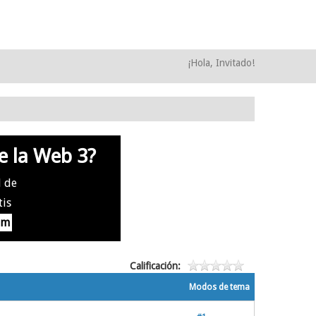
¡Hola, Invitado!
e la Web 3?
l de
tis
om
Calificación:
Modos de tema