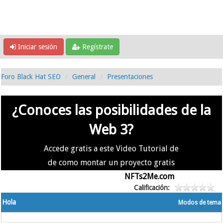
Iniciar sesión
Regístrate
Foro Black Hat SEO
General
Presentaciones
¿Conoces las posibilidades de la
Web 3?
Accede gratis a este Video Tutorial de
de como montar un proyecto gratis
en la #Web3 usando
NFTs2Me.com
Calificación:
Hola
Modos de tema