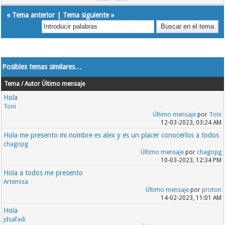
«
Tema anterior
|
Tema siguiente
»
Posibles temas similares…
Tema / Autor
Último mensaje
Hola
Toni
Último mensaje
por
Toni
12-03-2023, 03:24 AM
Hola me presento mi nombre es alex y es un placer conocerlos a todos
chagopg
Último mensaje
por
chagopg
10-03-2023, 12:34 PM
Hola a todos me presento
Artemisa
Último mensaje
por
proton
14-02-2023, 11:01 AM
Hola
jdsafadi