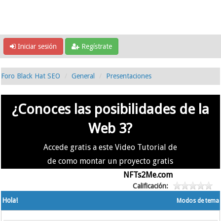
Iniciar sesión
Regístrate
Foro Black Hat SEO
General
Presentaciones
¿Conoces las posibilidades de la
Web 3?
Accede gratis a este Video Tutorial de
de como montar un proyecto gratis
en la #Web3 usando
NFTs2Me.com
Calificación:
Hola!
Modos de tema