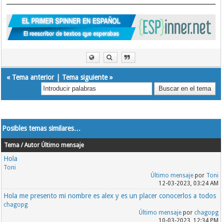
«
Tema anterior
|
Tema siguiente
»
Posibles temas similares…
Tema / Autor
Último mensaje
Hola
Toni
Último mensaje
por
Toni
12-03-2023, 03:24 AM
Hola me presento mi nombre es alex y es un placer conocerlos a todos
chagopg
Último mensaje
por
chagopg
10-03-2023, 12:34 PM