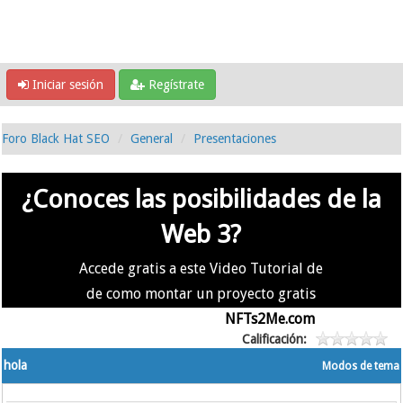
Iniciar sesión
Regístrate
Foro Black Hat SEO
General
Presentaciones
¿Conoces las posibilidades de la
Web 3?
Accede gratis a este Video Tutorial de
de como montar un proyecto gratis
en la #Web3 usando
NFTs2Me.com
Calificación:
hola
Modos de tema