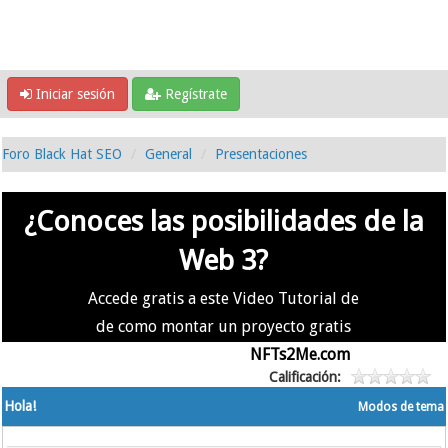
Iniciar sesión
Regístrate
Foro Black Hat SEO
General
Presentaciones
¿Conoces las posibilidades de la
Web 3?
Accede gratis a este Video Tutorial de
de como montar un proyecto gratis
en la #Web3 usando
NFTs2Me.com
Calificación:
Hola!
Modos de tema