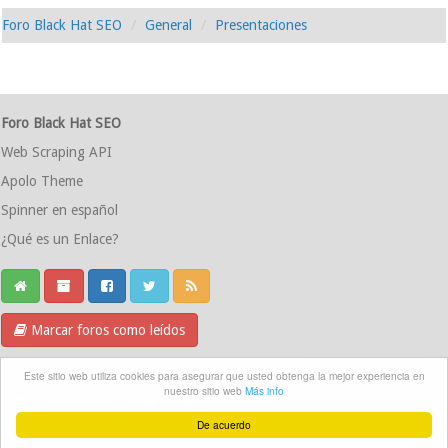
Foro Black Hat SEO
General
Presentaciones
Foro Black Hat SEO
Web Scraping API
Apolo Theme
Spinner en español
¿Qué es un Enlace?
Marcar foros como leídos
Grupo Telegram
Este sitio web utiliza cookies para asegurar que usted obtenga la mejor experiencia en
nuestro sitio web
Más info
Contáctanos
Equipo del foro
De acuerdo