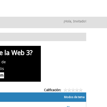
¡Hola, Invitado!
e la Web 3?
l de
tis
om
Calificación:
Modos de tema