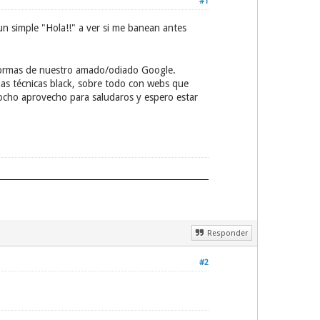
#1
un simple "Hola!!" a ver si me banean antes
 normas de nuestro amado/odiado Google.
nas técnicas black, sobre todo con webs que
tocho aprovecho para saludaros y espero estar
Responder
#2