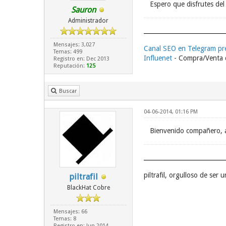
Espero que disfrutes del 
Sauron
Administrador
Mensajes: 3,027
Canal SEO en Telegram p
Temas: 499
Influenet
- Compra/Venta d
Registro en: Dec 2013
Reputación:
125
Buscar
04-06-2014, 01:16 PM
Bienvenido compañero, 
piltrafil, orgulloso de se
piltrafil
BlackHat Cobre
Mensajes: 66
Temas: 8
Registro en: Jun 2014