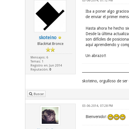
03-06-2014, 07:12 PM
Iba a poner algo gracios
de enviar el primer mens
Hasta ahora he hecho si
Desde la última actualiz
skoteino
son difíciles de posicio
BlackHat Bronce
aquí aprendiendo y comp
Un abrazo!!
Mensajes: 6
Temas: 1
Registro en: Jun 2014
Reputación:
0
skoteino, orgulloso de se
Buscar
03-06-2014, 07:28 PM
Bienvenido!