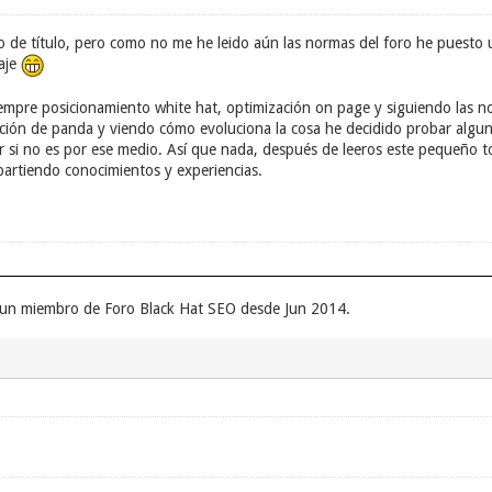
o de título, pero como no me he leido aún las normas del foro he puesto 
aje
empre posicionamiento white hat, optimización on page y siguiendo las
ación de panda y viendo cómo evoluciona la cosa he decidido probar algu
nar si no es por ese medio. Así que nada, después de leeros este pequeño 
artiendo conocimientos y experiencias.
r un miembro de Foro Black Hat SEO desde Jun 2014.