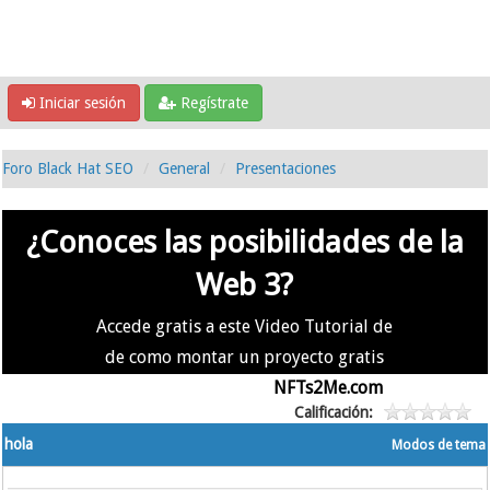
Iniciar sesión
Regístrate
Foro Black Hat SEO
General
Presentaciones
¿Conoces las posibilidades de la
Web 3?
Accede gratis a este Video Tutorial de
de como montar un proyecto gratis
en la #Web3 usando
NFTs2Me.com
Calificación:
hola
Modos de tema