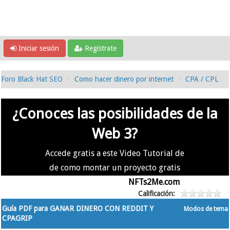
Iniciar sesión
Regístrate
Foro Black Hat SEO
Como hacer dinero por internet
CPA / CPL
¿Conoces las posibilidades de la
Web 3?
Accede gratis a este Video Tutorial de
de como montar un proyecto gratis
en la #Web3 usando
NFTs2Me.com
Calificación:
Guía PDF para GANAR DINERO CON REDDIT Y
Modos de tema
CPAGRIP