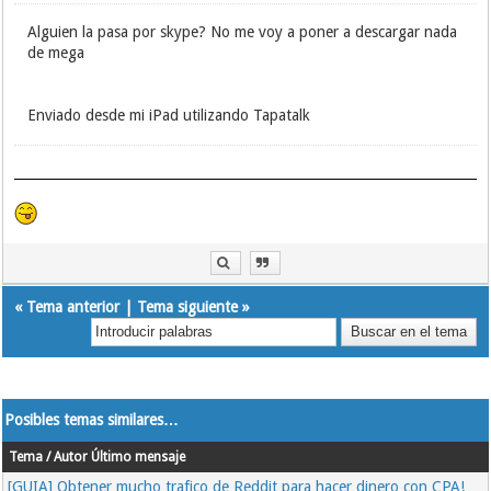
Alguien la pasa por skype? No me voy a poner a descargar nada
de mega
Enviado desde mi iPad utilizando Tapatalk
«
Tema anterior
|
Tema siguiente
»
Posibles temas similares…
Tema / Autor
Último mensaje
[GUIA] Obtener mucho trafico de Reddit para hacer dinero con CPA!