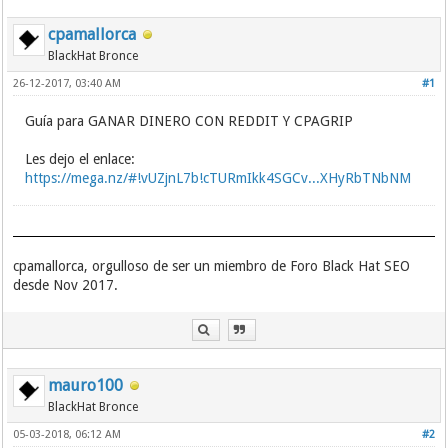
cpamallorca
BlackHat Bronce
26-12-2017, 03:40 AM
#1
Guía para GANAR DINERO CON REDDIT Y CPAGRIP
Les dejo el enlace:
https://mega.nz/#!vUZjnL7b!cTURmIkk4SGCv...XHyRbTNbNM
cpamallorca, orgulloso de ser un miembro de Foro Black Hat SEO
desde Nov 2017.
mauro100
BlackHat Bronce
05-03-2018, 06:12 AM
#2