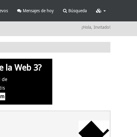
evos
Mensajes de hoy
Búsqueda
¡Hola, Invitado!
e la Web 3?
l de
tis
om