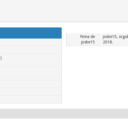
Firma de
josbe15, orgu
josbe15
2018.
)