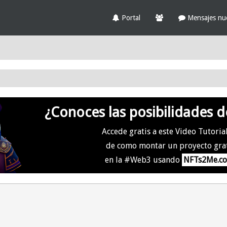
Portal
Mensajes nu
¿Conoces las posibilidades d
Accede gratis a este Video Tutoria
de como montar un proyecto gra
en la #Web3 usando
NFTs2Me.c