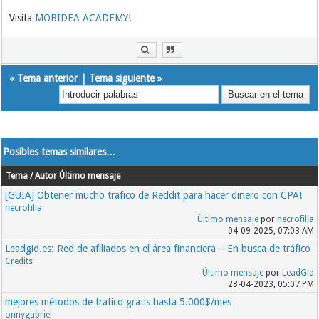
Visita
MOBIDEA ACADEMY
!
«
Tema anterior
|
Tema siguiente
»
Posibles temas similares…
Tema / Autor
Último mensaje
[GUIA] Obtener mucho trafico de Reddit para hacer dinero con CPA!
necrofilia
Último mensaje
por
necrofilia
04-09-2025, 07:03 AM
Leadgid.es: Red de afiliados en el área financiera – En busca de tráfico
Credits
Último mensaje
por
LeadGid
28-04-2023, 05:07 PM
mejores métodos de trafico gratis hasta 5.000$/mes
onnygabriel