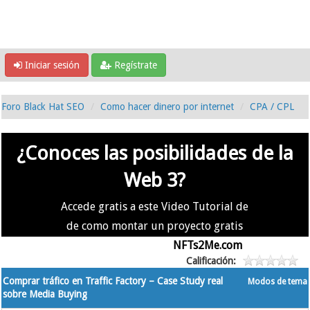
Iniciar sesión
Regístrate
Foro Black Hat SEO
Como hacer dinero por internet
CPA / CPL
¿Conoces las posibilidades de la
Web 3?
Accede gratis a este Video Tutorial de
de como montar un proyecto gratis
en la #Web3 usando
NFTs2Me.com
Calificación:
Comprar tráfico en Traffic Factory – Case Study real
Modos de tema
sobre Media Buying