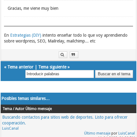
Gracias, me viene muy bien
En
Estrategias (DIY)
intento enseñar todo lo que voy aprendiendo
sobre wordpress, SEO, Mailrelay, mailchimp... etc
«
Tema anterior
|
Tema siguiente
»
Posibles temas similares…
Tema / Autor
Último mensaje
Buscando contactos para sitios web de deportes. Listo para ofrecer
cooperación.
LuisCanal
Último mensaje
por
LuisCanal