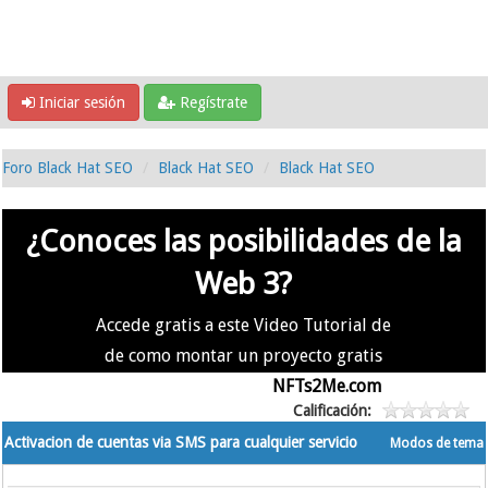
Iniciar sesión
Regístrate
Foro Black Hat SEO
Black Hat SEO
Black Hat SEO
¿Conoces las posibilidades de la
Web 3?
Accede gratis a este Video Tutorial de
de como montar un proyecto gratis
en la #Web3 usando
NFTs2Me.com
Calificación:
Activacion de cuentas via SMS para cualquier servicio
Modos de tema