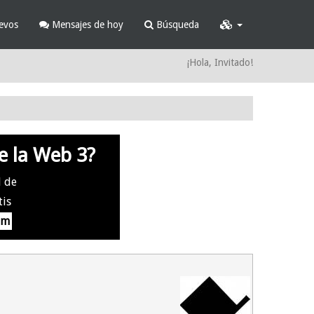
evos
Mensajes de hoy
Búsqueda
¡Hola, Invitado!
e la Web 3?
l de
tis
om