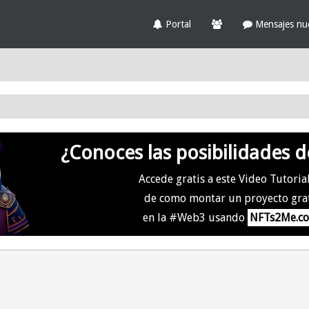
Portal
Mensajes nu
¿Conoces las posibilidades d
Accede gratis a este Video Tutoria
de como montar un proyecto gra
en la #Web3 usando
NFTs2Me.c