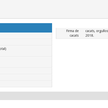
Firma de
cacats, orgull
cacats
2018.
otal)