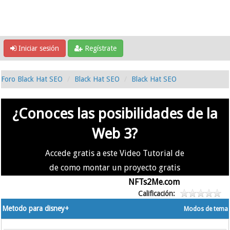
Iniciar sesión
Regístrate
Foro Black Hat SEO
Black Hat SEO
Black Hat SEO
¿Conoces las posibilidades de la
Web 3?
Accede gratis a este Video Tutorial de
de como montar un proyecto gratis
en la #Web3 usando
NFTs2Me.com
Calificación:
Metodo para disney+
Modos de tema