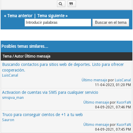
«
Tema anterior
|
Tema siguiente
»
Posibles temas similares…
Tema / Autor
Último mensaje
Buscando contactos para sitios web de deportes. Listo para ofrecer
cooperación.
LuisCanal
Último mensaje
por
LuisCanal
11-04-2023, 01:20 PM
Activacion de cuentas via SMS para cualquier servicio
smspva_man
Último mensaje
por
KuorFaN
04-09-2021, 07:46 PM
Truco para conseguir cientos de +1 a tu web
Sauron
Último mensaje
por
KuorFaN
04-09-2021, 07:45 PM