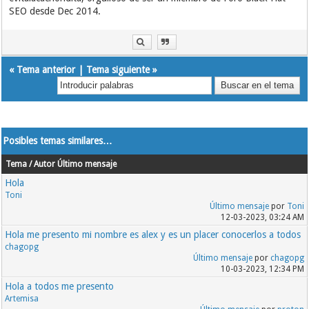
SEO desde Dec 2014.
«
Tema anterior
|
Tema siguiente
»
Posibles temas similares…
Tema / Autor
Último mensaje
Hola
Toni
Último mensaje
por
Toni
12-03-2023, 03:24 AM
Hola me presento mi nombre es alex y es un placer conocerlos a todos
chagopg
Último mensaje
por
chagopg
10-03-2023, 12:34 PM
Hola a todos me presento
Artemisa