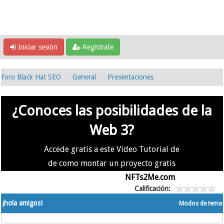
Iniciar sesión
Regístrate
Foro Black Hat SEO
General
Presentaciones
¿Conoces las posibilidades de la
Web 3?
Accede gratis a este Video Tutorial de
de como montar un proyecto gratis
en la #Web3 usando
NFTs2Me.com
Calificación:
¡hola amigos!
Modos de tema