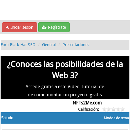
Iniciar sesión
Regístrate
Foro Black Hat SEO
General
Presentaciones
¿Conoces las posibilidades de la
Web 3?
Accede gratis a este Video Tutorial de
de como montar un proyecto gratis
en la #Web3 usando
NFTs2Me.com
Calificación:
Saludo
Modos de tema