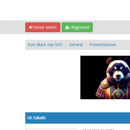
Iniciar sesión
Regístrate
Foro Black Hat SEO
General
Presentaciones
0 voto(s) - 0 Media
1
2
3
4
5
Un Saludo