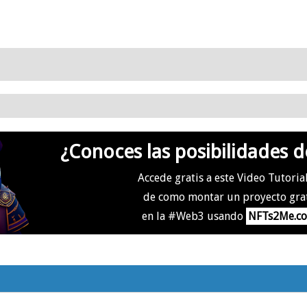
¿Conoces las posibilidades d
Accede gratis a este Video Tutoria
de como montar un proyecto gra
en la #Web3 usando
NFTs2Me.c