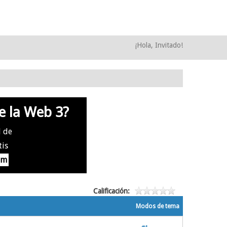
¡Hola, Invitado!
e la Web 3?
l de
tis
om
Calificación:
Modos de tema