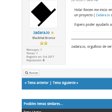
20-10-2017, 04:47 PM
Hola! Recien me inicio e
un proyecto (
Zadara.io
q
Espero poder ayudarlo a
zadara.io
BlackHat Bronce
zadara.io, orgulloso de s
Mensajes: 1
Temas: 1
Registro en: Oct 2017
Reputación:
0
Buscar
«
Tema anterior
|
Tema siguiente
»
Posibles temas similares…