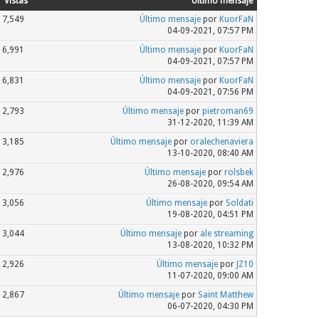
Vistas
Último mensaje
7,549
Último mensaje
por
KuorFaN
04-09-2021, 07:57 PM
6,991
Último mensaje
por
KuorFaN
04-09-2021, 07:57 PM
6,831
Último mensaje
por
KuorFaN
04-09-2021, 07:56 PM
2,793
Último mensaje
por
pietroman69
31-12-2020, 11:39 AM
3,185
Último mensaje
por
oralechenaviera
13-10-2020, 08:40 AM
2,976
Último mensaje
por
rolsbek
26-08-2020, 09:54 AM
3,056
Último mensaje
por
Soldati
19-08-2020, 04:51 PM
3,044
Último mensaje
por
ale streaming
13-08-2020, 10:32 PM
2,926
Último mensaje
por
JZ10
11-07-2020, 09:00 AM
2,867
Último mensaje
por
Saint Matthew
06-07-2020, 04:30 PM