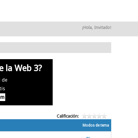
¡Hola, Invitado!
e la Web 3?
l de
tis
om
Calificación:
Modos de tema