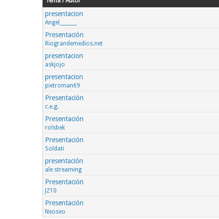
Tema / Autor
presentacion
Angel_______
Presentación
Riograndemedios.net
presentacion
askjojo
presentacion
pietroman69
Presentación
c.e.g.
Presentación
rolsbek
Presentación
Soldati
presentación
ale streaming
Presentación
JZ10
Presentación
Neoseo