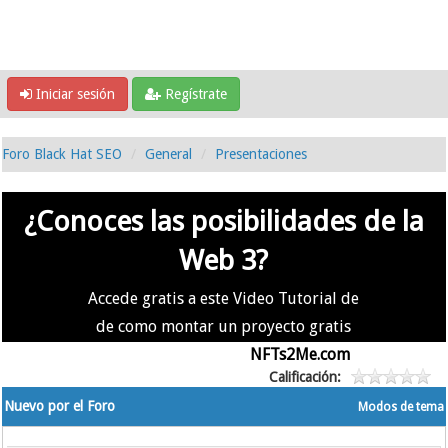
Iniciar sesión
Regístrate
Foro Black Hat SEO
General
Presentaciones
¿Conoces las posibilidades de la
Web 3?
Accede gratis a este Video Tutorial de
de como montar un proyecto gratis
en la #Web3 usando
NFTs2Me.com
Calificación:
Nuevo por el Foro
Modos de tema