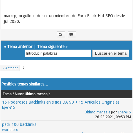
marcrp, orgulloso de ser un miembro de Foro Black Hat SEO desde
Jul 2020.
«
Tema anterior
|
Tema siguiente
»
« Anterior
2
Posibles temas similares…
Tema / Autor
Último mensaje
15 Poderosos Backlinks en sitios DA 90 + 15 Artículos Originales
Epere15
Último mensaje
por
Epere15
26-03-2021, 09:53 PM
pack 100 backlinks
world seo