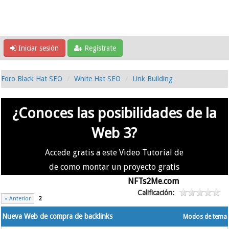
Iniciar sesión
Regístrate
Foro Black Hat SEO
White Hat SEO
Link Building
¿Conoces las posibilidades de la
Web 3?
Accede gratis a este Video Tutorial de
de como montar un proyecto gratis
en la #Web3 usando
NFTs2Me.com
Calificación:
« Anterior
2
Nueva Web de compra de backlinks
Modos de tema