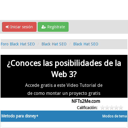
Iniciar sesión
Regístrate
Foro Black Hat SEO
Black Hat SEO
Black Hat SEO
¿Conoces las posibilidades de la
Web 3?
Accede gratis a este Video Tutorial de
de como montar un proyecto gratis
en la #Web3 usando
NFTs2Me.com
Calificación:
Metodo para disney+
Modos de tema