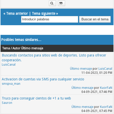
«
Tema anterior
|
Tema siguiente
»
Posibles temas similares…
Tema / Autor
Último mensaje
Buscando contactos para sitios web de deportes. Listo para ofrecer
cooperación.
LuisCanal
Último mensaje
por
LuisCanal
11-04-2023, 01:20 PM
Activacion de cuentas via SMS para cualquier servicio
smspva_man
Último mensaje
por
KuorFaN
04-09-2021, 07:46 PM
Truco para conseguir cientos de +1 a tu web
Sauron
Último mensaje
por
KuorFaN
04-09-2021, 07:45 PM