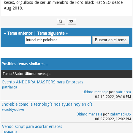
kesex, orgulloso de ser un miembro de Foro Black Hat SEO desde
Aug 2018.
«
Tema anterior
|
Tema siguiente
»
Posibles temas similares…
Tema / Autor
Último mensaje
Evento ANDORRA MASTERS para Empresas
patriarca
Último mensaje
por
patriarca
04-12-2022, 09:16 PM
Increíble como la tecnología nos ayuda hoy en día
wouldyoulive
Último mensaje
por
Rafamad435
06-07-2022, 12:02 PM
Vendo script para acortar enlaces
1usuario