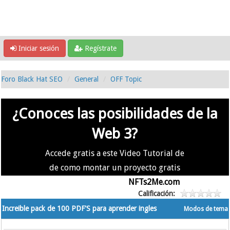
Iniciar sesión
Regístrate
Foro Black Hat SEO
General
OFF Topic
¿Conoces las posibilidades de la
Web 3?
Accede gratis a este Video Tutorial de
de como montar un proyecto gratis
en la #Web3 usando
NFTs2Me.com
Calificación:
Increible pack de 100 PDF'S para aprender ingles
Modos de tema