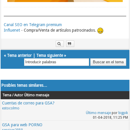
Canal SEO en Telegram premium
Influenet
- Compra/Venta de artículos patrocinados.
«
Tema anterior
|
Tema siguiente
»
Posibles temas similares…
Tema / Autor
Último mensaje
Cuentas de correo para GSA?
estocolmo
Último mensaje
por
bigpik
01-04-2018, 11:25 PM
GSA para web PORNO