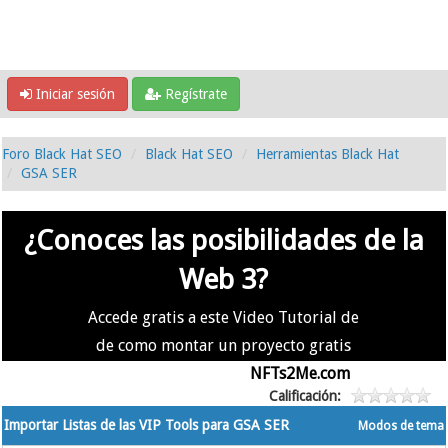
Iniciar sesión
Regístrate
Foro Black Hat SEO
Black Hat SEO
Herramientas Black Hat
GSA SER
¿Conoces las posibilidades de la
Web 3?
Accede gratis a este Video Tutorial de
de como montar un proyecto gratis
en la #Web3 usando
NFTs2Me.com
Calificación:
Importar Listas de las VIP Tools para GSA SER
Modos de tema