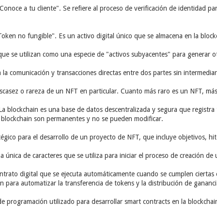
Conoce a tu cliente". Se refiere al proceso de verificación de identidad pa
Token no fungible". Es un activo digital único que se almacena en la block
ue se utilizan como una especie de "activos subyacentes" para generar ot
 a la comunicación y transacciones directas entre dos partes sin intermediar
a escasez o rareza de un NFT en particular. Cuanto más raro es un NFT, más
 La blockchain es una base de datos descentralizada y segura que registra
a blockchain son permanentes y no se pueden modificar.
tégico para el desarrollo de un proyecto de NFT, que incluye objetivos, hito
a única de caracteres que se utiliza para iniciar el proceso de creación d
ontrato digital que se ejecuta automáticamente cuando se cumplen ciertas 
an para automatizar la transferencia de tokens y la distribución de gananci
de programación utilizado para desarrollar smart contracts en la blockcha