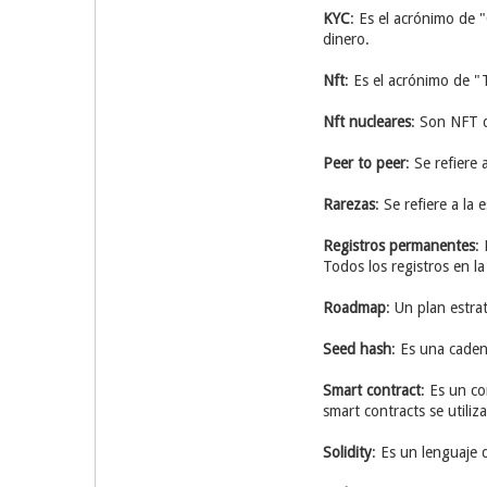
KYC
: Es el acrónimo de "
dinero.
Nft
: Es el acrónimo de "
Nft nucleares
: Son NFT q
Peer to peer
: Se refiere
Rarezas
: Se refiere a l
Registros permanentes
:
Todos los registros en l
Roadmap
: Un plan estra
Seed hash
: Es una caden
Smart contract
: Es un c
smart contracts se utiliz
Solidity
: Es un lenguaje 