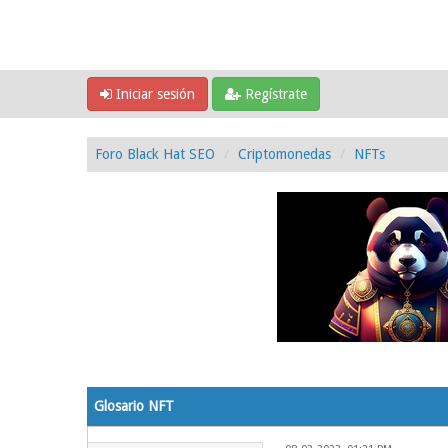
Iniciar sesión
Regístrate
Foro Black Hat SEO
Criptomonedas
NFTs
0 voto(s) - 0 Media
1
2
3
4
5
Glosario NFT