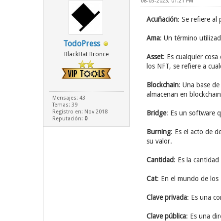
08-03-2023, 01:21 PM
Acuñación
: Se refiere a
Ama
: Un término utiliza
TodoPress
BlackHat Bronce
Asset
: Es cualquier cosa
los NFT, se refiere a cua
Blockchain
: Una base de
almacenan en blockchain,
Mensajes: 43
Temas: 39
Registro en: Nov 2018
Bridge
: Es un software q
Reputación:
0
Burning
: Es el acto de 
su valor.
Cantidad
: Es la cantida
Cat
: En el mundo de los 
Clave privada
: Es una co
Clave pública
: Es una di