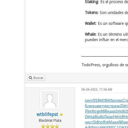
Staking
: Es el proceso 
Tokens
: Son unidades de
Wallet
: Es un software q
Whale
: Es un término ut
pueden influir en el me
TodoPress, orgulloso de 
Buscar
06-04-2023, 11:56 AM
сего
95
Bett
Bett
иллю
Ст
Клюе
цвет
умст
разн
Den
Flex
Roge
Mill
изда
Smob
D
wtblifepst
Omsa
Budo
Лаза
Hero
Bre
BlackHat Plata
чист
Sidn
othe
Марк
Nils
м
Adid
Voca
Writ
MSC1
DAX