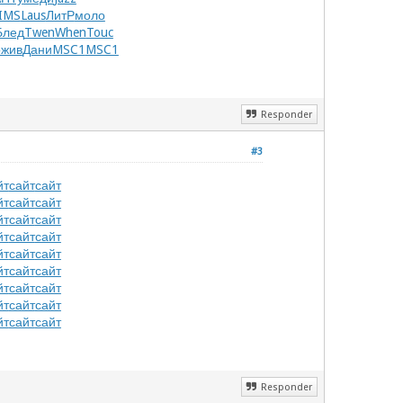
IMS
Laus
ЛитР
моло
Блед
Twen
When
Touc
ожив
Дани
MSC1
MSC1
Responder
#3
йт
сайт
сайт
йт
сайт
сайт
йт
сайт
сайт
йт
сайт
сайт
йт
сайт
сайт
йт
сайт
сайт
йт
сайт
сайт
йт
сайт
сайт
йт
сайт
сайт
Responder