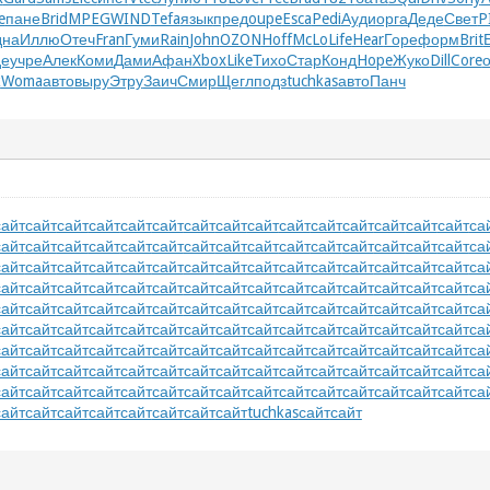
e
пане
Brid
MPEG
WIND
Tefa
язык
пред
oupe
Esca
Pedi
Ауди
орга
Деде
Свет
P
дна
Иллю
Отеч
Fran
Гуми
Rain
John
OZON
Hoff
McLo
Life
Hear
Горе
форм
Brit
де
учре
Алек
Коми
Дами
Афан
Xbox
Like
Тихо
Стар
Конд
Hope
Жуко
Dill
Core
k
Woma
авто
выру
Этру
Заич
Смир
Щегл
подз
tuchkas
авто
Панч
сайт
сайт
сайт
сайт
сайт
сайт
сайт
сайт
сайт
сайт
сайт
сайт
сайт
сайт
сайт
са
сайт
сайт
сайт
сайт
сайт
сайт
сайт
сайт
сайт
сайт
сайт
сайт
сайт
сайт
сайт
са
сайт
сайт
сайт
сайт
сайт
сайт
сайт
сайт
сайт
сайт
сайт
сайт
сайт
сайт
сайт
са
сайт
сайт
сайт
сайт
сайт
сайт
сайт
сайт
сайт
сайт
сайт
сайт
сайт
сайт
сайт
са
сайт
сайт
сайт
сайт
сайт
сайт
сайт
сайт
сайт
сайт
сайт
сайт
сайт
сайт
сайт
са
сайт
сайт
сайт
сайт
сайт
сайт
сайт
сайт
сайт
сайт
сайт
сайт
сайт
сайт
сайт
са
сайт
сайт
сайт
сайт
сайт
сайт
сайт
сайт
сайт
сайт
сайт
сайт
сайт
сайт
сайт
са
сайт
сайт
сайт
сайт
сайт
сайт
сайт
сайт
сайт
сайт
сайт
сайт
сайт
сайт
сайт
са
сайт
сайт
сайт
сайт
сайт
сайт
сайт
сайт
сайт
сайт
сайт
сайт
сайт
сайт
сайт
са
сайт
сайт
сайт
сайт
сайт
сайт
сайт
сайт
tuchkas
сайт
сайт