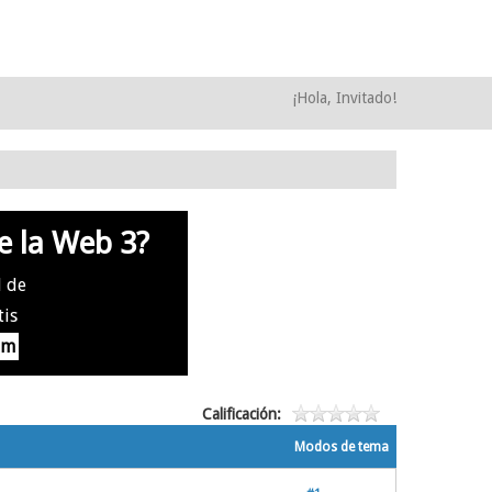
¡Hola, Invitado!
e la Web 3?
l de
tis
om
Calificación:
Modos de tema