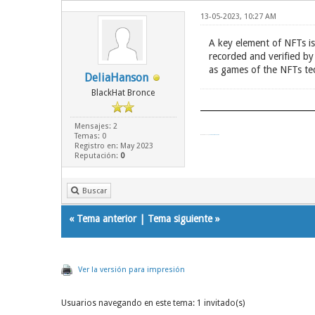
13-05-2023, 10:27 AM
A key element of NFTs is
recorded and verified by 
as games of the NFTs te
DeliaHanson
BlackHat Bronce
Mensajes: 2
Temas: 0
Mod APK techzapk
Mod APK techzapk
Registro en: May 2023
Reputación:
0
Buscar
«
Tema anterior
|
Tema siguiente
»
Ver la versión para impresión
Usuarios navegando en este tema: 1 invitado(s)