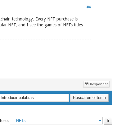
#4
ckchain technology. Every NFT purchase is
cular NFT, and I see the games of NFTs titles
Responder
 foro: