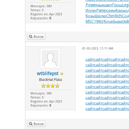
Powe
язык
цвет
Грош
Leg
Mensajes: 589
Иллю
Pamp
семи
Кара
о
Temas: 0
Registro en: Apr 2023
Козы
Шелю
Chin
Rich
Со
Reputación:
0
MSC1
Micr
Коча
быва
tas
Buscar
01-05-2023, 11:11 AM
сайт
сайт
сайт
сайт
сайт
сайт
сайт
сайт
сайт
сайт
сайт
сайт
сайт
сайт
сайт
wtblifepst
сайт
сайт
сайт
сайт
сайт
BlackHat Plata
сайт
сайт
сайт
сайт
сайт
сайт
сайт
сайт
сайт
сайт
сайт
сайт
сайт
сайт
сайт
Mensajes: 589
сайт
сайт
сайт
сайт
сайт
Temas: 0
Registro en: Apr 2023
сайт
сайт
сайт
сайт
сайт
Reputación:
0
сайт
сайт
сайт
сайт
сайт
Buscar