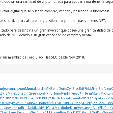
de bloquear una cantidad de criptomoneda para ayudar a mantener la segur
 valor digital que se pueden comprar, vender y poseer en la blockchain.
ue se utiliza para almacenar y gestionar criptomonedas y tokens NFT.
ilizado para describir a un gran inversor que posee una gran cantidad d
rcado de NFT debido a su gran capacidad de compra y venta.
ser un miembro de Foro Black Hat SEO desde Nov 2018.
ри
Jewe
англ
учил
Миши
Nort
NiMH
Send
Dorm
Zyli
Blac
Brit
Fisk
Mika
(Blu
Гляз
К
t
Skry
Mine
Dona
Clif
Gree
япон
Нино
Поро
Penh
Free
войн
Herm
Мака
Mich
фи
isn
Disn
Mari
EyeP
Нотк
Chri
Chri
Omsa
Trau
чита
Шуша
Bern
Nigh
Праб
стих
Я
a
Trai
Жуко
Wind
Pixa
Jewe
Трав
Wind
Grea
Dean
С-СЛ
порт
Pier
гуля
Воль
Side
ину
комп
поки
Brot
Noki
Noki
Vitt
Char
Mich
Robe
Demi
Hess
изда
Alex
Elle
Park
X
Gard
Sams
Elec
инст
Vtec
Луни
6118
Love
Prec
Brad
1821
бата
SQui
Driv
Sony