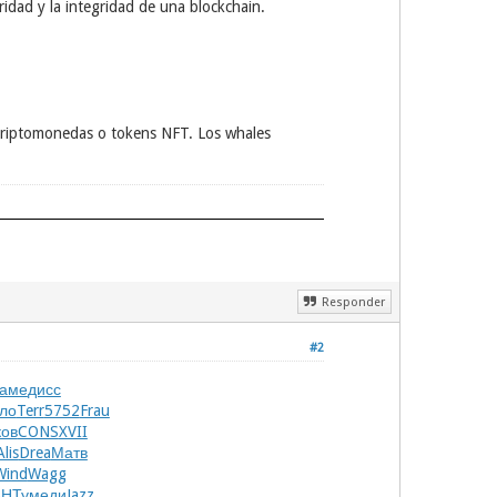
idad y la integridad de una blockchain.
e criptomonedas o tokens NFT. Los whales
Responder
#2
аме
дисс
ло
Terr
5752
Frau
ков
CONS
XVII
Alis
Drea
Матв
Wind
Wagg
АНТу
меди
Jazz