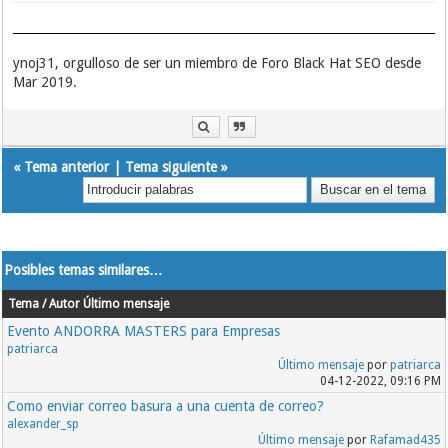
ynoj31, orgulloso de ser un miembro de Foro Black Hat SEO desde
Mar 2019.
«
Tema anterior
|
Tema siguiente
»
Posibles temas similares…
Tema / Autor
Último mensaje
Evento ANDORRA MASTERS para Empresas
patriarca
Último mensaje
por
patriarca
04-12-2022, 09:16 PM
Como enviar correo basura a una cuenta de correo?
alexander_sp
Último mensaje
por
Rafamad435