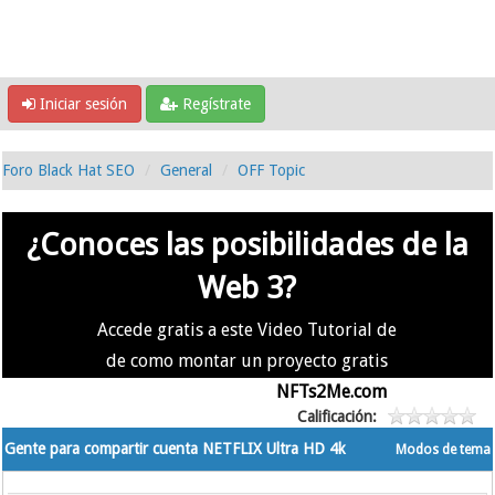
Iniciar sesión
Regístrate
Foro Black Hat SEO
General
OFF Topic
¿Conoces las posibilidades de la
Web 3?
Accede gratis a este Video Tutorial de
de como montar un proyecto gratis
en la #Web3 usando
NFTs2Me.com
Calificación:
Gente para compartir cuenta NETFLIX Ultra HD 4k
Modos de tema