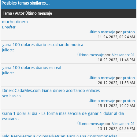
Posibles temas similares…
Tema / Autor
Último mensaje
mucho dinero
Dreefter
Último mensaje
por
proton
11-04-2023, 09:24 AM
gana 100 dolares diario escuchando musica
julioctc
Último mensaje
por
Alessandro01
18-03-2023, 11:46 PM
gana 100 dolares diarios es real
julioctc
Último mensaje
por
proton
20-12-2022, 11:53 AM
DineroCadaMes.com Gana dinero acortando enlaces
seo-basico
Último mensaje
por
proton
15-11-2022, 10:02 AM
Gana 1 dolar al dia - La forma mas sencilla de ganar 1 dolar al dia
escatarsis
Último mensaje
por
Alessandro01
13-11-2022, 05:59 PM
Hilo Respuestas a CoinMarketCap Earn Gana Cryptomonedas