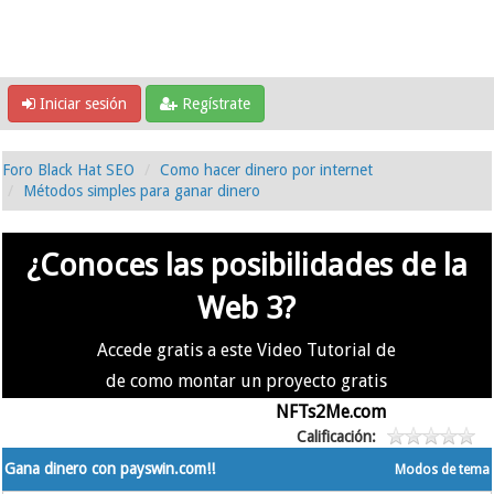
Iniciar sesión
Regístrate
Foro Black Hat SEO
Como hacer dinero por internet
Métodos simples para ganar dinero
¿Conoces las posibilidades de la
Web 3?
Accede gratis a este Video Tutorial de
de como montar un proyecto gratis
en la #Web3 usando
NFTs2Me.com
Calificación:
Gana dinero con payswin.com!!
Modos de tema